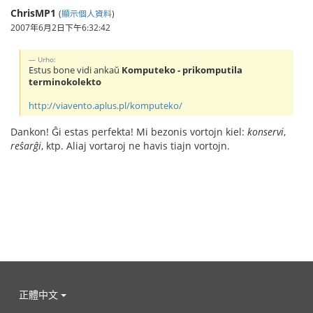
ChrisMP1
(
顯示個人資料
)
2007年6月2日下午6:32:42
Urho:
Estus bone vidi ankaŭ
Komputeko - prikomputila
terminokolekto
http://viavento.aplus.pl/komputeko/
Dankon! Ĝi estas perfekta! Mi bezonis vortojn kiel:
konservi
,
reŝarĝi
, ktp. Aliaj vortaroj ne havis tiajn vortojn.
正體中文