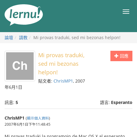
前
往
目
目
錄
錄
論壇
請教
Mi provas traduki, sed mi bezonas helpon!
Mi provas traduki,
回應
sed mi bezonas
helpon!
貼文者:
ChrisMP1
, 2007
年6月1日
訊息:
5
語言:
Esperanto
ChrisMP1
(
顯示個人資料
)
2007年6月1日下午11:48:45
Mi provas traduki la programojn de Mac OS X al esperanto,