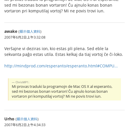
sed mi bezonas bonan vortaron! Ĉu ajnulo konas bonan
vortaron pri komputilaj vortoj? Mi ne povis trovi iun.
awake
(
顯示個人資料
)
2007年6月2日上午3:32:08
Verŝajne vi deziras ion, kio estas pli plena. Sed eble la
sekvanta paĝo estas utila. Estas kelkaj da tiaj vortoj ĉe ĉi-loko.
http://mindprod.com/esperanto/esperanto.html#COMPU...
ChrisMP1:
Mi provas traduki la programojn de Mac OS X al esperanto,
sed mi bezonas bonan vortaron! Ĉu ajnulo konas bonan
vortaron pri komputilaj vortoj? Mi ne povis trovi iun.
Urho
(
顯示個人資料
)
2007年6月2日上午4:34:33