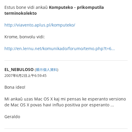
Estus bone vidi ankaŭ
Komputeko - prikomputila
terminokolekto
http://viavento.aplus.pl/komputeko/
Krome, bonvolu vidi:
http://en.lernu.net/komunikado/forumo/temo.php?t=6...
EL_NEBULOSO
(
顯示個人資料
)
2007年6月2日上午6:59:45
Bona ideo!
Mi ankaû uzas Mac OS X kaj mi pensas ke esperanto versiono
de Mac OS X povas havi influo positiva por esperanto ...
Geraldo