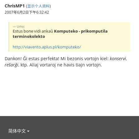
ChrisMP1
(
显示个人资料
)
2007年6月2日下午6:32:42
Urho:
Estus bone vidi ankaŭ
Komputeko - prikomputila
terminokolekto
http://viavento.aplus.pl/komputeko/
Dankon! Ĝi estas perfekta! Mi bezonis vortojn kiel:
konservi
,
reŝarĝi
, ktp. Aliaj vortaroj ne havis tiajn vortojn.
简体中文