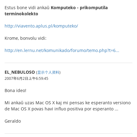
Estus bone vidi ankaŭ
Komputeko - prikomputila
terminokolekto
http://viavento.aplus.pl/komputeko/
Krome, bonvolu vidi:
http://en.lernu.net/komunikado/forumo/temo.php?t=6...
EL_NEBULOSO
(
显示个人资料
)
2007年6月2日上午6:59:45
Bona ideo!
Mi ankaû uzas Mac OS X kaj mi pensas ke esperanto versiono
de Mac OS X povas havi influo positiva por esperanto ...
Geraldo