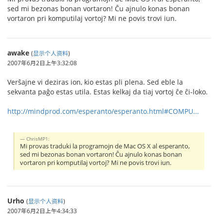
sed mi bezonas bonan vortaron! Ĉu ajnulo konas bonan
vortaron pri komputilaj vortoj? Mi ne povis trovi iun.
awake
(
显示个人资料
)
2007年6月2日上午3:32:08
Verŝajne vi deziras ion, kio estas pli plena. Sed eble la
sekvanta paĝo estas utila. Estas kelkaj da tiaj vortoj ĉe ĉi-loko.
http://mindprod.com/esperanto/esperanto.html#COMPU...
ChrisMP1:
Mi provas traduki la programojn de Mac OS X al esperanto,
sed mi bezonas bonan vortaron! Ĉu ajnulo konas bonan
vortaron pri komputilaj vortoj? Mi ne povis trovi iun.
Urho
(
显示个人资料
)
2007年6月2日上午4:34:33