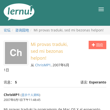
去
目
目
錄
录
頁
论坛
咨询园地
Mi provas traduki, sed mi bezonas helpon!
Mi provas traduki,
回应
sed mi bezonas
helpon!
从
ChrisMP1
, 2007年6月
1日
讯息：
5
语言:
Esperanto
ChrisMP1
(
显示个人资料
)
2007年6月1日下午11:48:45
Mi provas traduki la programojn de Mac OS X al esperanto,