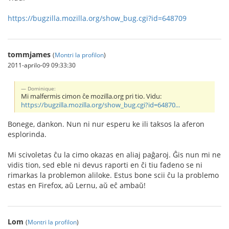
https://bugzilla.mozilla.org/show_bug.cgi?id=648709
tommjames
(
Montri la profilon
)
2011-aprilo-09 09:33:30
Dominique:
Mi malfermis cimon ĉe mozilla.org pri tio. Vidu:
https://bugzilla.mozilla.org/show_bug.cgi?id=64870...
Bonege, dankon. Nun ni nur esperu ke ili taksos la aferon
esplorinda.
Mi scivoletas ĉu la cimo okazas en aliaj paĝaroj. Ĝis nun mi ne
vidis tion, sed eble ni devus raporti en ĉi tiu fadeno se ni
rimarkas la problemon aliloke. Estus bone scii ĉu la problemo
estas en Firefox, aŭ Lernu, aŭ eĉ ambaŭ!
Lom
(
Montri la profilon
)