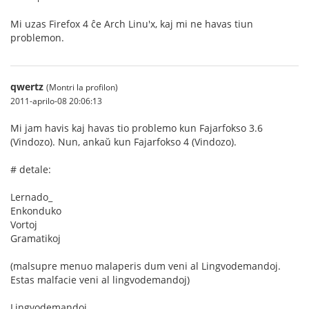
Mi uzas Firefox 4 ĉe Arch Linu'x, kaj mi ne havas tiun
problemon.
qwertz
(Montri la profilon)
2011-aprilo-08 20:06:13
Mi jam havis kaj havas tio problemo kun Fajarfokso 3.6
(Vindozo). Nun, ankaŭ kun Fajarfokso 4 (Vindozo).
# detale:
Lernado_
Enkonduko
Vortoj
Gramatikoj
(malsupre menuo malaperis dum veni al Lingvodemandoj.
Estas malfacie veni al lingvodemandoj)
Lingvodemandoj