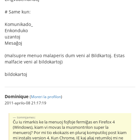
# Same kun:
Komunikado_
Enkonduko
uzantoj
Mesaĝoj
(malsupre menuo malaperis dum veni al Bildkartoj. Estas
malfacie veni al bildokartoj)
bildokartoj
Dominique
(
Montri la profilon
)
2011-aprilo-08 21:17:19
tommjames:
Ĉu iu rimarkis ke la menuoj fojfoje fermiĝas en Firefox 4
(Windows), kiam vi movas la musmontrilon super la
menueroj? Por mi tio ekokazis en pluraj komputiloj post kiam
mi instalis version 4. Kun Chrome, IE kaj aliaj retumiloj mi ne