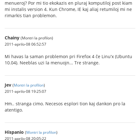
menueroj? Por mi tio ekokazis en pluraj komputiloj post kiam
mi instalis version 4. Kun Chrome, IE kaj aliaj retumiloj mi ne
rimarkis tian problemon.
Chainy
(Montri la profilon)
2011-aprilo-08 06:52:57
Mi havas la saman problemon pri Firefox 4 ĉe Linu'x (Ubuntu
10.04). Neeblas uzi la menuojn... Tre strange.
Jev
(
Montri la profilon
)
2011-aprilo-08 19:25:07
Hm.. stranga cimo. Necesos esplori tion kaj dankon pro la
atentigo.
Hispanio
(
Montri la profilon
)
2011-aprilo-08 20:05:22