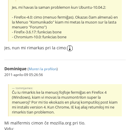
Jes, mi havas la saman problemon kun Ubuntu-10.04.2:
- Firefox-4.0: cimo (menuo fermiĝas). Okazas ĉiam almenaŭ en
la Menuo "Komunikado" kiam mi metas la muson sur la lasta
menuero "Forumo")
- Firefix-3.6.17: funkcias bone
- Chromium-10.0: funkcias bone
Jes, nun mi rimarkas pri la cimo
Dominique
(
Montri la profilon
)
2011-aprilo-09 05:26:56
tommjames:
Ĉu iu rimarkis ke la menuoj fojfoje fermiĝas en Firefox 4
(Windows), kiam vi movas la musmontrilon super la
menueroj? Por mi tio ekokazis en pluraj komputiloj post kiam
mi instalis version 4. Kun Chrome, IE kaj aliaj retumiloj mi ne
rimarkis tian problemon.
Mi malfermis cimon ĉe mozilla.org pri tio.
Vidu: