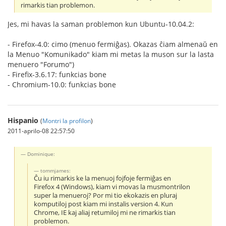
rimarkis tian problemon.
Jes, mi havas la saman problemon kun Ubuntu-10.04.2:
- Firefox-4.0: cimo (menuo fermiĝas). Okazas ĉiam almenaŭ en
la Menuo "Komunikado" kiam mi metas la muson sur la lasta
menuero "Forumo")
- Firefix-3.6.17: funkcias bone
- Chromium-10.0: funkcias bone
Hispanio
(
Montri la profilon
)
2011-aprilo-08 22:57:50
Dominique:
tommjames:
Ĉu iu rimarkis ke la menuoj fojfoje fermiĝas en
Firefox 4 (Windows), kiam vi movas la musmontrilon
super la menueroj? Por mi tio ekokazis en pluraj
komputiloj post kiam mi instalis version 4. Kun
Chrome, IE kaj aliaj retumiloj mi ne rimarkis tian
problemon.