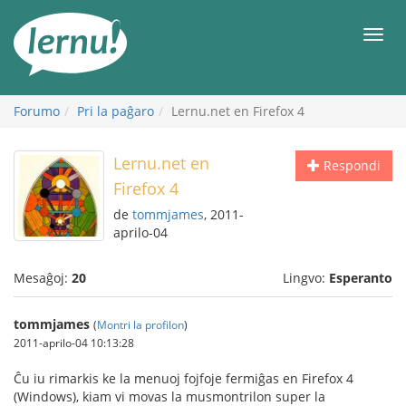
Al
la
Men
enhavo
Forumo
Pri la paĝaro
Lernu.net en Firefox 4
Lernu.net en
Respondi
Firefox 4
de
tommjames
, 2011-
aprilo-04
Mesaĝoj:
20
Lingvo:
Esperanto
tommjames
(
Montri la profilon
)
2011-aprilo-04 10:13:28
Ĉu iu rimarkis ke la menuoj fojfoje fermiĝas en Firefox 4
(Windows), kiam vi movas la musmontrilon super la