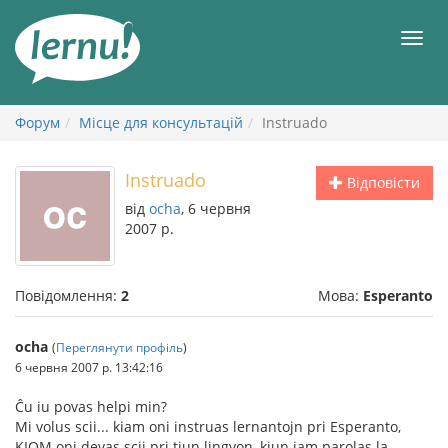
До
змісту
Мен
Форум
Місце для консультацій
Instruado
Instruado
Відповісти
від
ocha
, 6 червня
2007 р.
Повідомлення:
2
Мова:
Esperanto
ocha
(
Переглянути профіль
)
6 червня 2007 р. 13:42:16
Ĉu iu povas helpi min?
Mi volus scii... kiam oni instruas lernantojn pri Esperanto,
KIOM oni devas scii pri tiun lingvon, kiun jam parolas la