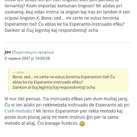
lernantoj? Kiom importas komunan lingvon? Mi aŭdas pri
usonanoj, kiuj volas instrui la anglan kaj iras en landon-X sen
scipovi lingvon-X. Bone, sed... mi certe ne estus lerninta
Esperanton tiel! Ĉu eblas ke tia Esperanto-instruado efiku?
Dankon al ĉiuj legintoj kaj respondontoj! ocha
Jev
(
Переглянути профіль
)
6 червня 2007 р. 14:09:58
ocha:
Bone, sed... mi certe ne estus lerninta Esperanton tiel! Ĉu
eblas ke tia Esperanto-instruado efiku?
Dankon al ĉiuj legintoj kaj respondontoj! ocha
Vi nur tiel pensas. Tia instruado efikas jam dum multaj jaroj.
Ĉu vi ion aŭdis pri rektmetoda instruado de Esperanto aŭ pri
Cseh-metodo
? Mi lernis Esperanton per rekta metodo kaj
poste dum pluraj jaroj mi mem instruis ĝin per la sama
metodo al aliaj. Ĉio bonege funkciis.