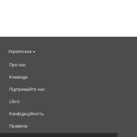
Українська
Про нас
Команда
Підтримайте нас
Libro
Конфідеційність
Правила