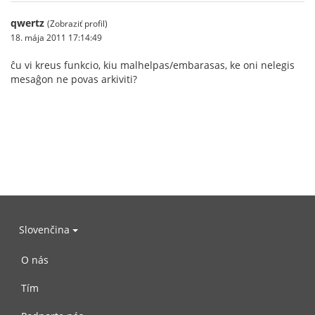
qwertz
(Zobraziť profil)
18. mája 2011 17:14:49
ĉu vi kreus funkcio, kiu malhelpas/embarasas, ke oni nelegis
mesaĝon ne povas arkiviti?
Slovenčina
O nás
Tím