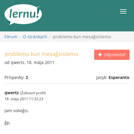
Späť
na
Men
obsah
Fórum
O stránkach
problemo kun mesaĝsistemo
problemo kun mesaĝsistemo
Odpovedať
od qwertz, 18. mája 2011
Príspevky:
2
Jazyk:
Esperanto
qwertz
(Zobraziť profil)
18. mája 2011 11:32:23
Jam solviĝis.
ĝp,