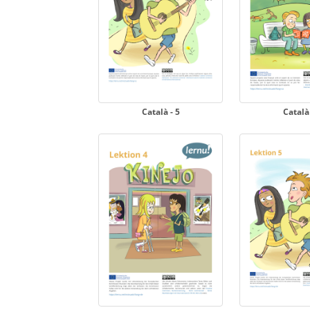
Català - 5
Català 