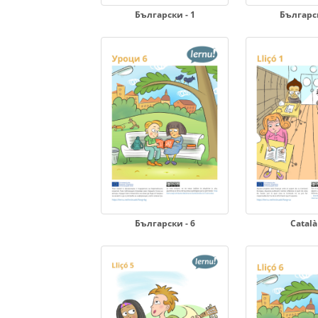
Български - 1
Българск
Български - 6
Català 