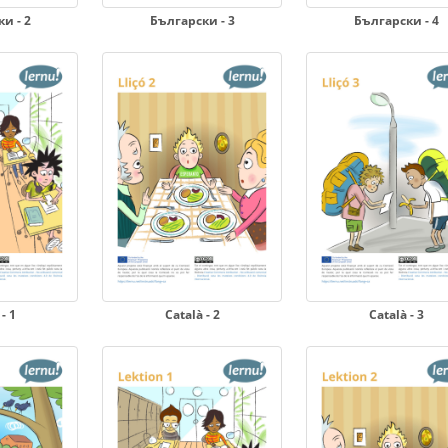
и - 2
Български - 3
Български - 4
- 1
Català - 2
Català - 3