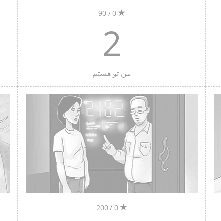
0 / 90
2
من تو هستم
0 / 200