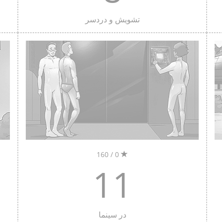
تشویش و دردسر
0 / 160
11
در سینما