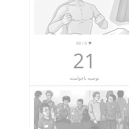
0 / 60
21
توصیه ناخواسته