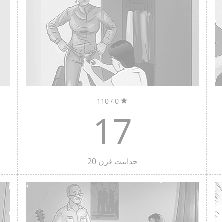
0 / 110
17
جذابیت قرن 20