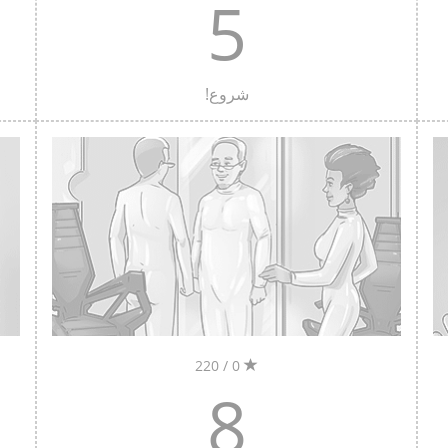
5
شروع!
0 / 220
8