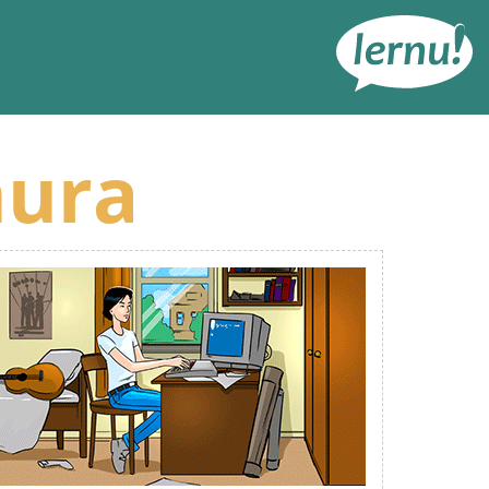
رود
ه
حتوا
mura