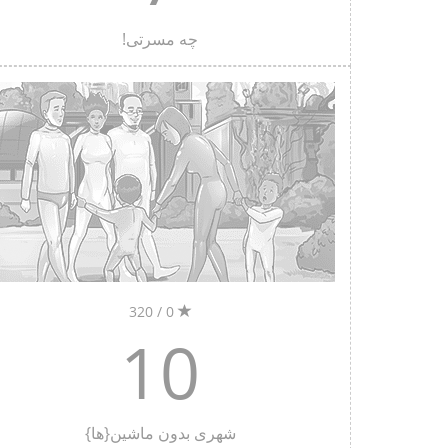
چه مسرتی!
0 / 320
10
شهری بدون ماشین‌{ها}