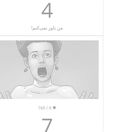
4
من باور نمی‌کنم!
0 / 160
7