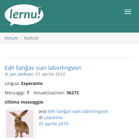
Vai
all’indice
Men
Forum
Notizie
E@I ŝanĝas sian laborlingvon
di
jan aleksan
, 01 aprile 2010
Lingua:
Esperanto
Messaggi:
7
Visualizzazioni:
36272
Ultimo messaggio
(eo)
E@I ŝanĝas sian laborlingvon
di
Leporino
01 aprile 2010