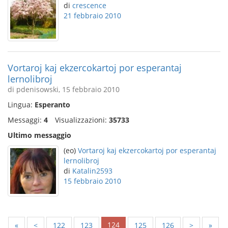
di
crescence
21 febbraio 2010
Vortaroj kaj ekzercokartoj por esperantaj
lernolibroj
di pdenisowski, 15 febbraio 2010
Lingua:
Esperanto
Messaggi:
4
Visualizzazioni:
35733
Ultimo messaggio
(eo)
Vortaroj kaj ekzercokartoj por esperantaj
lernolibroj
di
Katalin2593
15 febbraio 2010
124
«
<
122
123
125
126
>
»