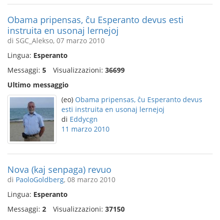
Obama pripensas, ĉu Esperanto devus esti
instruita en usonaj lernejoj
di SGC_Alekso, 07 marzo 2010
Lingua:
Esperanto
Messaggi:
5
Visualizzazioni:
36699
Ultimo messaggio
(eo)
Obama pripensas, ĉu Esperanto devus
esti instruita en usonaj lernejoj
di
Eddycgn
11 marzo 2010
Nova (kaj senpaga) revuo
di
PaoloGoldberg
, 08 marzo 2010
Lingua:
Esperanto
Messaggi:
2
Visualizzazioni:
37150