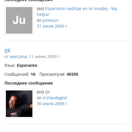
(eo)
Esperanto naŭfoje en la novaĵoj - kaj
helpu!
от
Junesun
31 июля 2009 г.
IJK
от
warcana
, 11 июня 2009 г.
Язык:
Esperanto
Сообщений:
10
Просмотров:
40395
Последнее сообщение
(eo)
IJK
от
irishpolyglot
30 июля 2009 г.