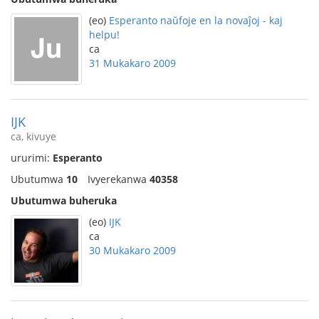
(eo)
Esperanto naŭfoje en la novaĵoj - kaj
helpu!
ca
31 Mukakaro 2009
IJK
ca, kivuye
ururimi:
Esperanto
Ubutumwa
10
Ivyerekanwa
40358
Ubutumwa buheruka
(eo)
IJK
ca
30 Mukakaro 2009