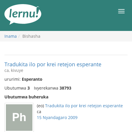
Ku
rupapuro
Urut
rw'ibirimwo
Inama
Bishasha
Tradukita ilo por krei retejon esperante
ca, kivuye
ururimi:
Esperanto
Ubutumwa
3
Ivyerekanwa
38793
Ubutumwa buheruka
(eo)
Tradukita ilo por krei retejon esperante
ca
15 Nyandagaro 2009