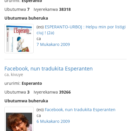
ururimi:
Esperanto
Ubutumwa
7
Ivyerekanwa
38318
Ubutumwa buheruka
(eo)
ESPERANTO-URBOJ : Helpu min por listigi
ciuj ! (2a)
ca
7 Mukakaro 2009
Facebook, nun tradukita Esperanten
ca, kivuye
ururimi:
Esperanto
Ubutumwa
3
Ivyerekanwa
39266
Ubutumwa buheruka
(eo)
Facebook, nun tradukita Esperanten
ca
6 Mukakaro 2009