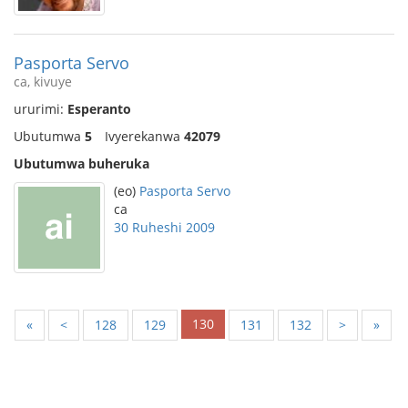
Pasporta Servo
ca, kivuye
ururimi:
Esperanto
Ubutumwa
5
Ivyerekanwa
42079
Ubutumwa buheruka
(eo)
Pasporta Servo
ca
30 Ruheshi 2009
130
«
<
128
129
131
132
>
»