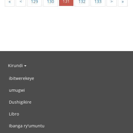
131
«
<
129
130
132
133
>
»
Kirundi
ibitwerekeye
umugwi
Dushigikire
Libro
Ibanga ry'umuntu