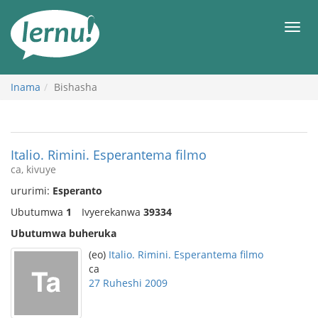
Ku
rupapuro
Urut
rw'ibirimwo
Inama
Bishasha
Italio. Rimini. Esperantema filmo
ca, kivuye
ururimi:
Esperanto
Ubutumwa
1
Ivyerekanwa
39334
Ubutumwa buheruka
(eo)
Italio. Rimini. Esperantema filmo
ca
27 Ruheshi 2009