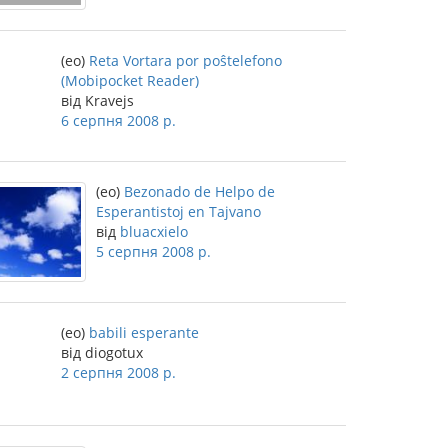
(eo)
Reta Vortara por poŝtelefono
(Mobipocket Reader)
від Kravejs
6 серпня 2008 р.
(eo)
Bezonado de Helpo de
Esperantistoj en Tajvano
від
bluacxielo
5 серпня 2008 р.
(eo)
babili esperante
від diogotux
2 серпня 2008 р.