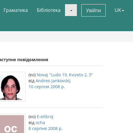
Граматика
Бібліотека
UK
Увійти
аступне повідомлення
(eo)
Novaj "Ludo 19, Kvizeto 2, 3"
від
Andreo Jankovskij
10 серпня 2008 р.
(eo)
E-elibroj
від
ocha
8 серпня 2008 р.