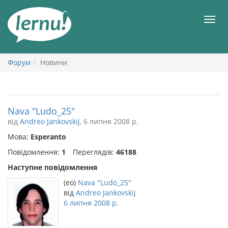
До
змісту
Мен
Форум
Новини
Nava "Ludo_25"
від
Andreo Jankovskij
, 6 липня 2008 р.
Мова:
Esperanto
Повідомлення:
1
Переглядів:
46188
Наступне повідомлення
(eo)
Nava "Ludo_25"
від
Andreo Jankovskij
6 липня 2008 р.