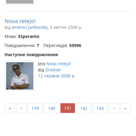
Nova retejo!
від
Andreo Jankovskij
, 5 квітня 2008 р.
Мова:
Esperanto
Повідомлення:
7
Переглядів:
50996
Наступне повідомлення
(eo)
Nova retejo!
від
Gradski
12 червня 2008 р.
141
«
<
139
140
142
143
>
»