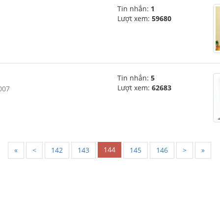
Tin nhắn:
1
Lượt xem:
59680
Tin nhắn:
5
Lượt xem:
62683
007
144
«
<
142
143
145
146
>
»