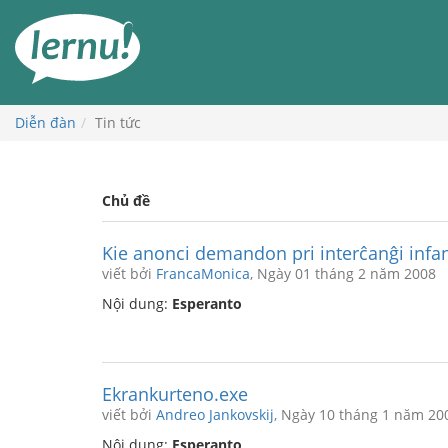
Đi
đến
phần
nội
dung
Diễn đàn
Tin tức
Chủ đề
Kie anonci demandon pri interĉanĝi infan
viết bởi
FrancaMonica
, Ngày 01 tháng 2 năm 2008
Nội dung:
Esperanto
Ekrankurteno.exe
viết bởi
Andreo Jankovskij
, Ngày 10 tháng 1 năm 20
Nội dung:
Esperanto