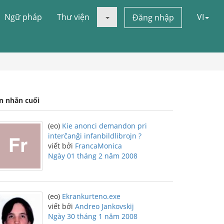
Ngữ pháp
Thư viện
VI
Đăng nhập
in nhắn cuối
(eo)
Kie anonci demandon pri
interĉanĝi infanbildlibrojn ?
viết bởi
FrancaMonica
Ngày 01 tháng 2 năm 2008
(eo)
Ekrankurteno.exe
viết bởi
Andreo Jankovskij
Ngày 30 tháng 1 năm 2008