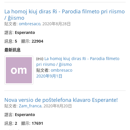
La homoj kiuj diras Ri - Parodia filmeto pri riismo
/ ĝiismo
貼文者:
ombresaco
, 2020年8月28日
語言:
Esperanto
訊息:
5
顯示:
22904
最新訊息
(eo)
La homoj kiuj diras Ri - Parodia filmeto
pri riismo / ĝiismo
貼文者:
ombresaco
2020年9月1日
Nova versio de poŝtelefona klavaro Esperante!
貼文者:
Zam_franca
, 2020年8月20日
語言:
Esperanto
訊息:
2
顯示:
17691