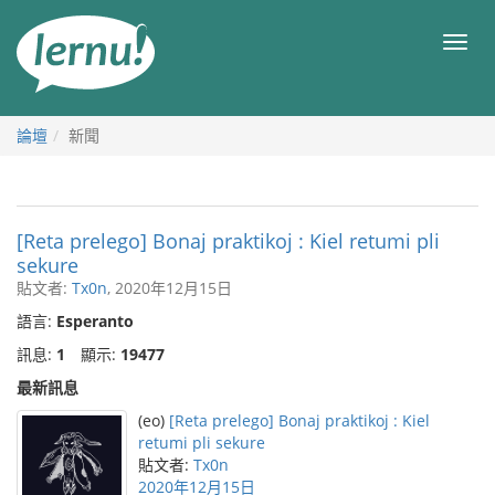
前
往
目
目
錄
錄
論壇
新聞
[Reta prelego] Bonaj praktikoj : Kiel retumi pli
sekure
貼文者:
Tx0n
, 2020年12月15日
語言:
Esperanto
訊息:
1
顯示:
19477
最新訊息
(eo)
[Reta prelego] Bonaj praktikoj : Kiel
retumi pli sekure
貼文者:
Tx0n
2020年12月15日