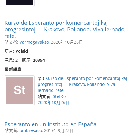
Kurso de Esperanto por komencantoj kaj
progresintoj — Krakovo, Pollando. Viva lernado,
rete.
貼文者:
VarmegaVakso
, 2020年10月26日
語言:
Polski
訊息:
2
顯示:
20394
最新訊息
(pl)
Kurso de Esperanto por komencantoj kaj
progresintoj — Krakovo, Pollando. Viva
lernado, rete.
貼文者:
StefKo
2020年10月26日
Esperanto en un instituto en España
貼文者:
ombresaco
, 2019年9月27日