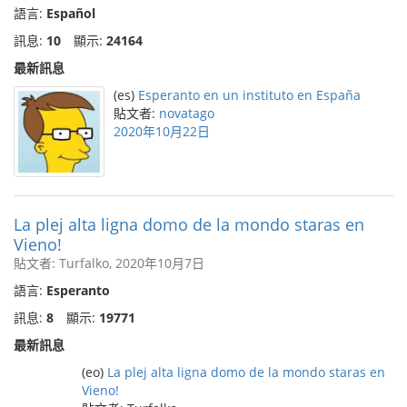
語言:
Español
訊息:
10
顯示:
24164
最新訊息
(es)
Esperanto en un instituto en España
貼文者:
novatago
2020年10月22日
La plej alta ligna domo de la mondo staras en
Vieno!
貼文者: Turfalko, 2020年10月7日
語言:
Esperanto
訊息:
8
顯示:
19771
最新訊息
(eo)
La plej alta ligna domo de la mondo staras en
Vieno!