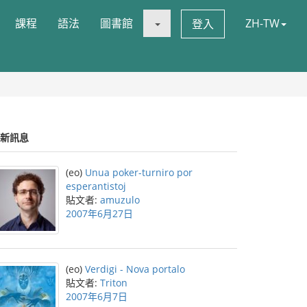
課程
語法
圖書館
ZH-TW
登入
新訊息
(eo)
Unua poker-turniro por
esperantistoj
貼文者:
amuzulo
2007年6月27日
(eo)
Verdigi - Nova portalo
貼文者:
Triton
2007年6月7日