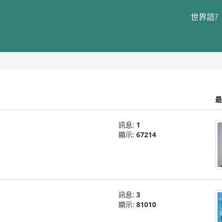
世界語?
最
訊息:
1
顯示:
67214
訊息:
3
顯示:
81010