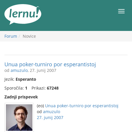
K
vsebini
Meni
Forum
Novice
Unua poker-turniro por esperantistoj
od
amuzulo
, 27. junij 2007
Jezik:
Esperanto
Sporočila:
1
Prikazi:
67248
Zadnji prispevek
(eo)
Unua poker-turniro por esperantistoj
od
amuzulo
27. junij 2007