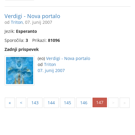
Verdigi - Nova portalo
od
Triton
, 07. junij 2007
Jezik:
Esperanto
Sporočila:
3
Prikazi:
81096
Zadnji prispevek
(eo)
Verdigi - Nova portalo
od
Triton
07. junij 2007
147
«
<
143
144
145
146
>
»