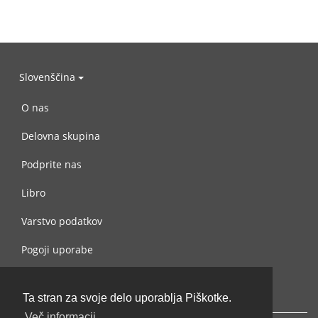
Slovenščina
O nas
Delovna skupina
Podprite nas
Libro
Varstvo podatkov
Pogoji uporabe
Navežite stik z nami
Ta stran za svoje delo uporablja Piškotke.
Več informacij