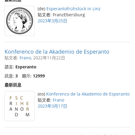
(de)
Esperantofrühstück in Linz
貼文者: FranzEbersburg
2023年3月25日
Konferenco de la Akademio de Esperanto
貼文者:
Frano
, 2022年11月22日
語言:
Esperanto
訊息:
3
顯示:
12999
最新訊息
(eo)
Konferenco de la Akademio de Esperanto
貼文者:
Frano
2023年3月17日