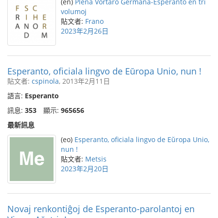
(en)
Plena Vortaro Germana-Esperanto en tri
volumoj
貼文者:
Frano
2023年2月26日
Esperanto, oficiala lingvo de Eŭropa Unio, nun !
貼文者:
cspinola
, 2013年2月11日
語言:
Esperanto
訊息:
353
顯示:
965656
最新訊息
(eo)
Esperanto, oficiala lingvo de Eŭropa Unio,
nun !
貼文者:
Metsis
2023年2月20日
Novaj renkontiĝoj de Esperanto-parolantoj en