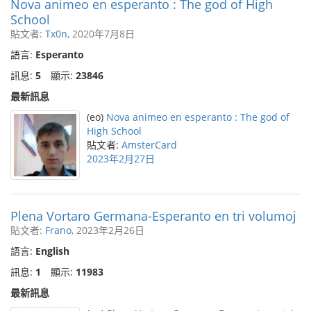
Nova animeo en esperanto : The god of High
School
貼文者:
Tx0n
, 2020年7月8日
語言:
Esperanto
訊息:
5
顯示:
23846
最新訊息
(eo)
Nova animeo en esperanto : The god of
High School
貼文者:
AmsterCard
2023年2月27日
Plena Vortaro Germana-Esperanto en tri volumoj
貼文者:
Frano
, 2023年2月26日
語言:
English
訊息:
1
顯示:
11983
最新訊息