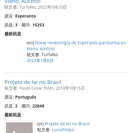
Vieno, Aŭstrio!
貼文者: Turfalko, 2022年9月20日
語言:
Esperanto
訊息:
3
顯示:
15253
最新訊息
(eo)
Novaj renkontiĝoj de Esperanto-parolantoj en
Vieno, Aŭstrio!
貼文者: Turfalko
2023年1月6日
Projeto de lei no Brasil
貼文者: Paulo Cesar Pires, 2018年9月15日
語言:
Português
訊息:
2
顯示:
22848
最新訊息
(pt)
Projeto de lei no Brasil
貼文者:
LuisoFelipo