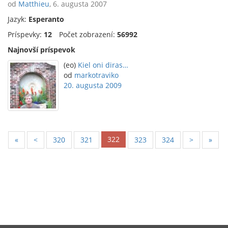
od
Matthieu
, 6. augusta 2007
Jazyk:
Esperanto
Príspevky:
12
Počet zobrazení:
56992
Najnovší príspevok
(eo)
Kiel oni diras…
od
markotraviko
20. augusta 2009
322
«
<
320
321
323
324
>
»