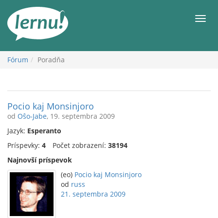
Späť
na
Men
obsah
Fórum
Poradňa
Pocio kaj Monsinjoro
od
Oŝo-Jabe
, 19. septembra 2009
Jazyk:
Esperanto
Príspevky:
4
Počet zobrazení:
38194
Najnovší príspevok
(eo)
Pocio kaj Monsinjoro
od
russ
21. septembra 2009