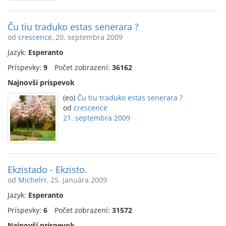
Ĉu tiu traduko estas senerara ?
od
crescence
, 20. septembra 2009
Jazyk:
Esperanto
Príspevky:
9
Počet zobrazení:
36162
Najnovší príspevok
(eo)
Ĉu tiu traduko estas senerara ?
od
crescence
21. septembra 2009
Ekzistado - Ekzisto.
od
Michelrr
, 25. januára 2009
Jazyk:
Esperanto
Príspevky:
6
Počet zobrazení:
31572
Najnovší príspevok