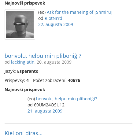
Najnovší príspevok
(eo)
Ask for the maneing of [Shmiru]
od
RiotNrrd
22. augusta 2009
bonvolu, helpu min pliboniĝi?
od
lackinglatin
, 20. augusta 2009
Jazyk:
Esperanto
Príspevky:
4
Počet zobrazení:
40676
Najnovší príspevok
(eo)
bonvolu, helpu min pliboniĝi?
od 69UM24OSU12
21. augusta 2009
Kiel oni diras…