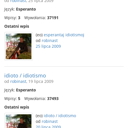
od
robinast
, 25 lipca 2009
Język:
Esperanto
Wpisy:
3
Wywołania:
37191
Ostatni wpis
(eo)
esperantaj idiotismoj
od
robinast
25 lipca 2009
idioto / idiotismo
od
robinast
, 19 lipca 2009
Język:
Esperanto
Wpisy:
5
Wywołania:
37493
Ostatni wpis
(eo)
idioto / idiotismo
od
robinast
20 lipca 2009