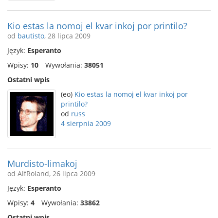
Kio estas la nomoj el kvar inkoj por printilo?
od
bautisto
, 28 lipca 2009
Język:
Esperanto
Wpisy:
10
Wywołania:
38051
Ostatni wpis
(eo)
Kio estas la nomoj el kvar inkoj por
printilo?
od
russ
4 sierpnia 2009
Murdisto-limakoj
od AlfRoland, 26 lipca 2009
Język:
Esperanto
Wpisy:
4
Wywołania:
33862
Ostatni wpis