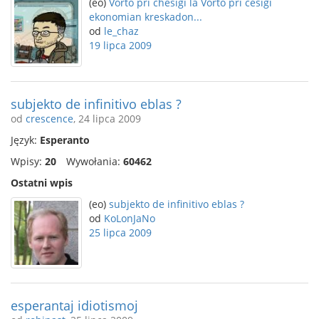
(eo)
Vorto pri chesigi la Vorto pri ĉesigi
ekonomian kreskadon...
od
le_chaz
19 lipca 2009
subjekto de infinitivo eblas ?
od
crescence
, 24 lipca 2009
Język:
Esperanto
Wpisy:
20
Wywołania:
60462
Ostatni wpis
(eo)
subjekto de infinitivo eblas ?
od
KoLonJaNo
25 lipca 2009
esperantaj idiotismoj