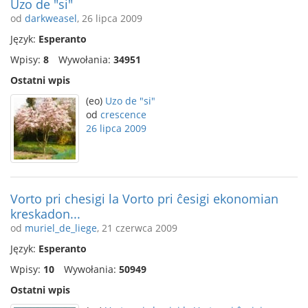
Uzo de "si"
od
darkweasel
, 26 lipca 2009
Język:
Esperanto
Wpisy:
8
Wywołania:
34951
Ostatni wpis
(eo)
Uzo de "si"
od
crescence
26 lipca 2009
Vorto pri chesigi la Vorto pri ĉesigi ekonomian
kreskadon...
od
muriel_de_liege
, 21 czerwca 2009
Język:
Esperanto
Wpisy:
10
Wywołania:
50949
Ostatni wpis