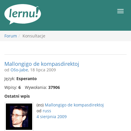
Więcej
Men
Forum
Konsultacje
Mallongigo de kompasdirektoj
od
Oŝo-Jabe
, 18 lipca 2009
Język:
Esperanto
Wpisy:
6
Wywołania:
37906
Ostatni wpis
(eo)
Mallongigo de kompasdirektoj
od
russ
4 sierpnia 2009