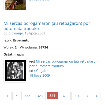
Mi serĉas porogamaron (aŭ retpaĝaron) por
aŭtomata traduko
od
Citronujo
, 18 lipca 2009
Język:
Esperanto
Wpisy:
2
Wywołania:
36734
Ostatni wpis
(eo)
Mi serĉas porogamaron (aŭ retpaĝaron)
por aŭtomata traduko
od
Oŝo-Jabe
18 lipca 2009
324
«
<
322
323
325
326
>
»