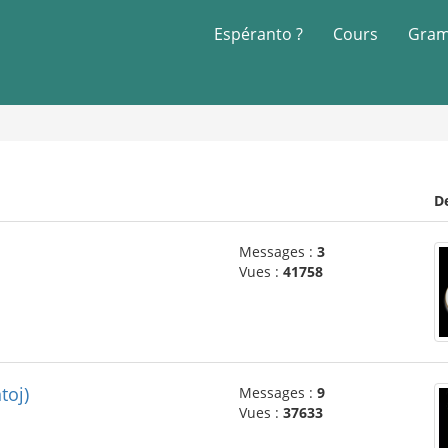
Espéranto ?
Cours
Gram
D
Messages :
3
Vues :
41758
toj)
Messages :
9
Vues :
37633