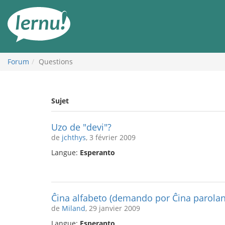
Aller
au
contenu
Forum
Questions
Sujet
Uzo de "devi"?
de
jchthys
, 3 février 2009
Langue:
Esperanto
Ĉina alfabeto (demando por Ĉina parolan
de
Miland
, 29 janvier 2009
Langue:
Esperanto