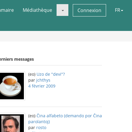
maire
Médiathèque
FR
Connexion
erniers messages
(eo)
Uzo de "devi"?
par
jchthys
4 février 2009
(eo)
Ĉina alfabeto (demando por Ĉina
parolantoj)
par
rosto