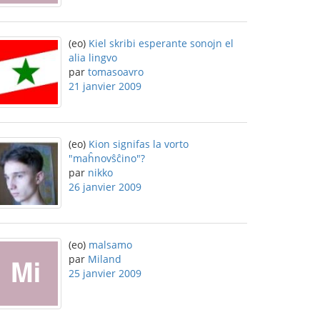
(eo)
Kiel skribi esperante sonojn el
alia lingvo
par
tomasoavro
21 janvier 2009
(eo)
Kion signifas la vorto
"maĥnovŝĉino"?
par
nikko
26 janvier 2009
(eo)
malsamo
par
Miland
25 janvier 2009