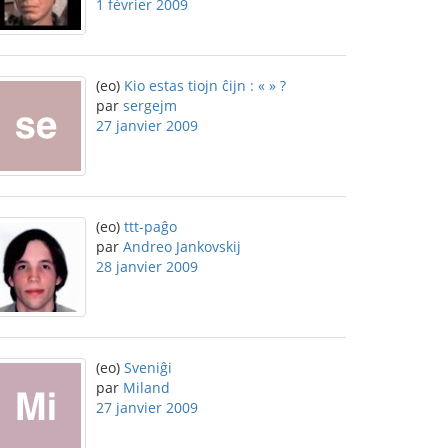
1 février 2009
(eo)
Kio estas tiojn ĉijn : « » ?
par
sergejm
27 janvier 2009
(eo)
ttt-paĝo
par
Andreo Jankovskij
28 janvier 2009
(eo)
Sveniĝi
par
Miland
27 janvier 2009