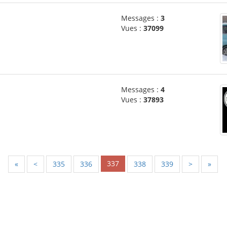
Messages :
3
Vues :
37099
Messages :
4
Vues :
37893
337
«
<
335
336
338
339
>
»