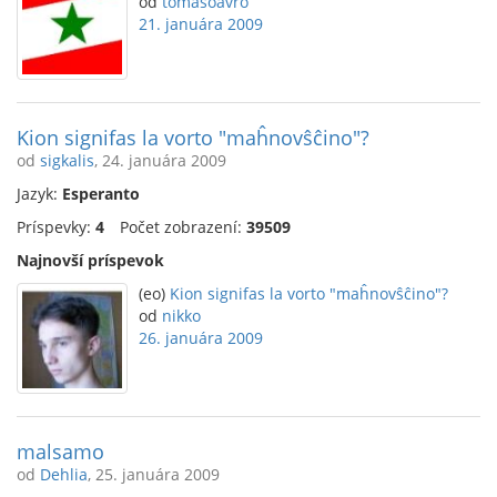
od
tomasoavro
21. januára 2009
Kion signifas la vorto "maĥnovŝĉino"?
od
sigkalis
, 24. januára 2009
Jazyk:
Esperanto
Príspevky:
4
Počet zobrazení:
39509
Najnovší príspevok
(eo)
Kion signifas la vorto "maĥnovŝĉino"?
od
nikko
26. januára 2009
malsamo
od
Dehlia
, 25. januára 2009