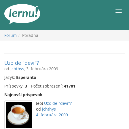
Späť
na
Men
obsah
Fórum
Poradňa
Uzo de "devi"?
od
jchthys
, 3. februára 2009
Jazyk:
Esperanto
Príspevky:
3
Počet zobrazení:
41781
Najnovší príspevok
(eo)
Uzo de "devi"?
od
jchthys
4. februára 2009