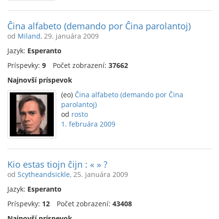
Ĉina alfabeto (demando por Ĉina parolantoj)
od
Miland
, 29. januára 2009
Jazyk:
Esperanto
Príspevky:
9
Počet zobrazení:
37662
Najnovší príspevok
(eo)
Ĉina alfabeto (demando por Ĉina
parolantoj)
od
rosto
1. februára 2009
Kio estas tiojn ĉijn : « » ?
od
Scytheandsickle
, 25. januára 2009
Jazyk:
Esperanto
Príspevky:
12
Počet zobrazení:
43408
Najnovší príspevok