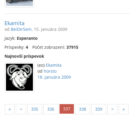
Ekamita
od
BeiDirSein
, 15. januára 2009
Jazyk:
Esperanto
Príspevky:
4
Počet zobrazení:
37915
Najnovší príspevok
(eo)
Ekamita
od
horsto
18. januára 2009
337
«
<
335
336
338
339
>
»