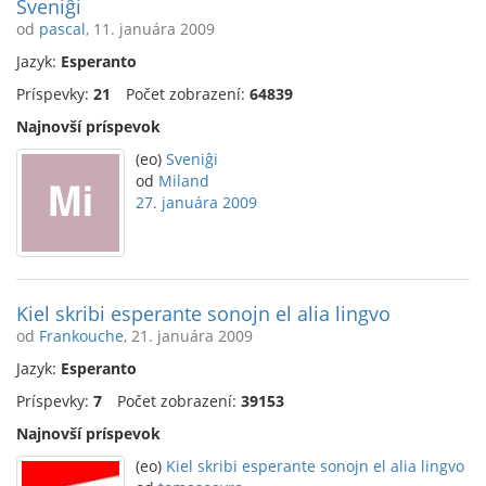
Sveniĝi
od
pascal
, 11. januára 2009
Jazyk:
Esperanto
Príspevky:
21
Počet zobrazení:
64839
Najnovší príspevok
(eo)
Sveniĝi
od
Miland
27. januára 2009
Kiel skribi esperante sonojn el alia lingvo
od
Frankouche
, 21. januára 2009
Jazyk:
Esperanto
Príspevky:
7
Počet zobrazení:
39153
Najnovší príspevok
(eo)
Kiel skribi esperante sonojn el alia lingvo