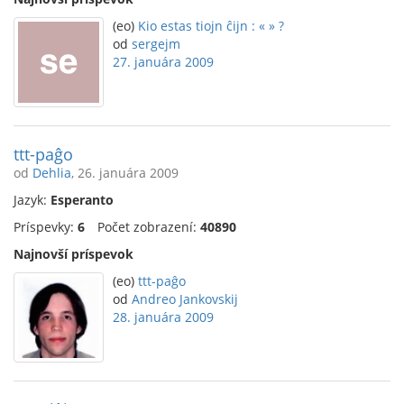
(eo)
Kio estas tiojn ĉijn : « » ?
od
sergejm
27. januára 2009
ttt-paĝo
od
Dehlia
, 26. januára 2009
Jazyk:
Esperanto
Príspevky:
6
Počet zobrazení:
40890
Najnovší príspevok
(eo)
ttt-paĝo
od
Andreo Jankovskij
28. januára 2009