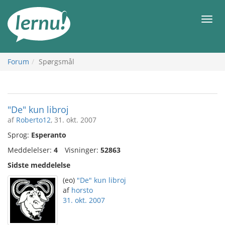
Til
indholdet
Men
Forum
Spørgsmål
"De" kun libroj
af
Roberto12
, 31. okt. 2007
Sprog:
Esperanto
Meddelelser:
4
Visninger:
52863
Sidste meddelelse
(eo)
"De" kun libroj
af
horsto
31. okt. 2007