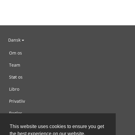
Dansk
Om os
Team
Støt os
Libro
Privatliv
Regler
Kontakt os
This website uses cookies to ensure you get
the best experience on our website.