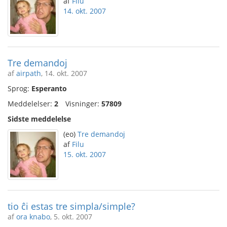
af
Filu
14. okt. 2007
Tre demandoj
af
airpath
, 14. okt. 2007
Sprog:
Esperanto
Meddelelser:
2
Visninger:
57809
Sidste meddelelse
(eo)
Tre demandoj
af
Filu
15. okt. 2007
tio ĉi estas tre simpla/simple?
af
ora knabo
, 5. okt. 2007