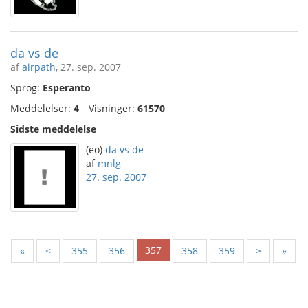
da vs de
af
airpath
, 27. sep. 2007
Sprog:
Esperanto
Meddelelser:
4
Visninger:
61570
Sidste meddelelse
(eo)
da vs de
af
mnlg
27. sep. 2007
357
«
<
355
356
358
359
>
»