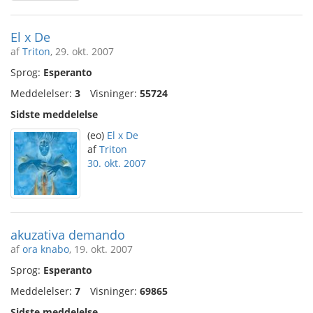
El x De
af
Triton
, 29. okt. 2007
Sprog:
Esperanto
Meddelelser:
3
Visninger:
55724
Sidste meddelelse
(eo)
El x De
af
Triton
30. okt. 2007
akuzativa demando
af
ora knabo
, 19. okt. 2007
Sprog:
Esperanto
Meddelelser:
7
Visninger:
69865
Sidste meddelelse