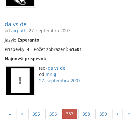
da vs de
od
airpath
, 27. septembra 2007
Jazyk:
Esperanto
Príspevky:
4
Počet zobrazení:
61501
Najnovší príspevok
(eo)
da vs de
od
mnlg
27. septembra 2007
357
«
<
355
356
358
359
>
»