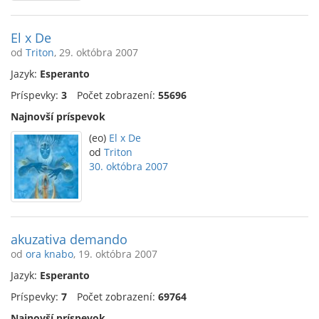
El x De
od
Triton
, 29. októbra 2007
Jazyk:
Esperanto
Príspevky:
3
Počet zobrazení:
55696
Najnovší príspevok
(eo)
El x De
od
Triton
30. októbra 2007
akuzativa demando
od
ora knabo
, 19. októbra 2007
Jazyk:
Esperanto
Príspevky:
7
Počet zobrazení:
69764
Najnovší príspevok