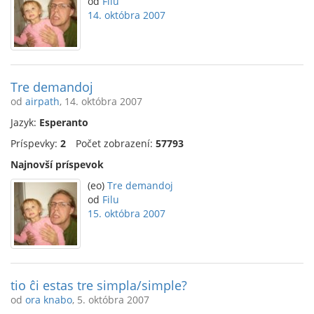
od
Filu
14. októbra 2007
Tre demandoj
od
airpath
, 14. októbra 2007
Jazyk:
Esperanto
Príspevky:
2
Počet zobrazení:
57793
Najnovší príspevok
(eo)
Tre demandoj
od
Filu
15. októbra 2007
tio ĉi estas tre simpla/simple?
od
ora knabo
, 5. októbra 2007