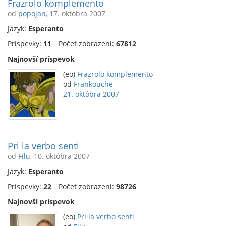
Frazrolo komplemento
od
popojan
, 17. októbra 2007
Jazyk:
Esperanto
Príspevky:
11
Počet zobrazení:
67812
Najnovší príspevok
(eo)
Frazrolo komplemento
od
Frankouche
21. októbra 2007
Pri la verbo senti
od
Filu
, 10. októbra 2007
Jazyk:
Esperanto
Príspevky:
22
Počet zobrazení:
98726
Najnovší príspevok
(eo)
Pri la verbo senti