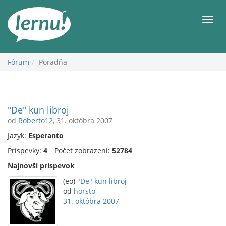
Späť
na
Men
obsah
Fórum
Poradňa
"De" kun libroj
od
Roberto12
, 31. októbra 2007
Jazyk:
Esperanto
Príspevky:
4
Počet zobrazení:
52784
Najnovší príspevok
(eo)
"De" kun libroj
od
horsto
31. októbra 2007