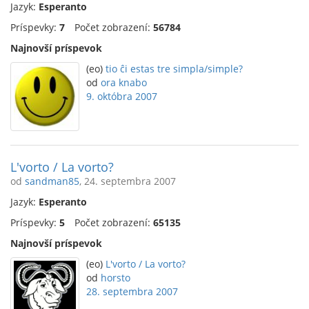
Jazyk:
Esperanto
Príspevky:
7
Počet zobrazení:
56784
Najnovší príspevok
(eo)
tio ĉi estas tre simpla/simple?
od
ora knabo
9. októbra 2007
L'vorto / La vorto?
od
sandman85
, 24. septembra 2007
Jazyk:
Esperanto
Príspevky:
5
Počet zobrazení:
65135
Najnovší príspevok
(eo)
L'vorto / La vorto?
od
horsto
28. septembra 2007