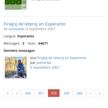
Finaĵoj de leteroj en Esperanto
de
tarasovdv
, 4 septembre 2007
Langue:
Esperanto
Messages :
3
Vues :
64671
Derniers messages
(eo)
Finaĵoj de leteroj en Esperanto
par
Jasminka
5 septembre 2007
358
«
<
356
357
359
360
>
»