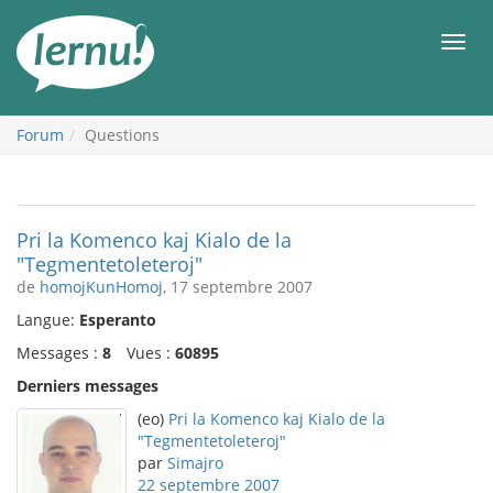
Aller
au
Men
contenu
Forum
Questions
Pri la Komenco kaj Kialo de la
"Tegmentetoleteroj"
de
homojKunHomoj
, 17 septembre 2007
Langue:
Esperanto
Messages :
8
Vues :
60895
Derniers messages
(eo)
Pri la Komenco kaj Kialo de la
"Tegmentetoleteroj"
par
Simajro
22 septembre 2007