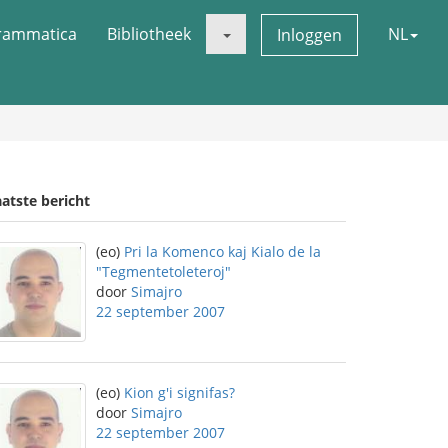
rammatica
Bibliotheek
NL
Inloggen
atste bericht
(eo)
Pri la Komenco kaj Kialo de la
"Tegmentetoleteroj"
door
Simajro
22 september 2007
(eo)
Kion g'i signifas?
door
Simajro
22 september 2007