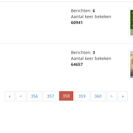
Berichten:
6
Aantal keer bekeken
60941
Berichten:
3
Aantal keer bekeken
64657
358
«
<
356
357
359
360
>
»