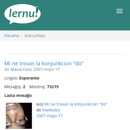
Al
la
Men
enhavo
Forumo
Konsultejo
Mi ne trovas la konjunkcion "do"
de
Masacroso
, 2007-majo-17
Lingvo:
Esperanto
Mesaĝoj:
2
Montroj:
73219
Lasta mesaĝo
(eo)
Mi ne trovas la konjunkcion "do"
de
Kwekubo
2007-majo-17