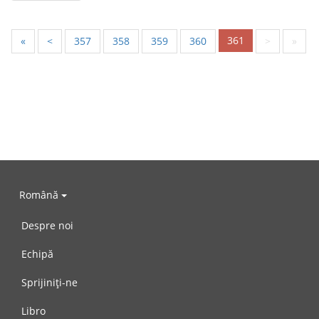
361
«
<
357
358
359
360
>
»
Română
Despre noi
Echipă
Sprijiniți-ne
Libro