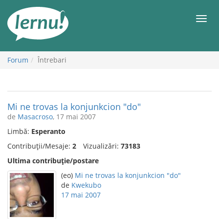
Mergi
la
Meni
conținut
Forum
Întrebari
Mi ne trovas la konjunkcion "do"
de
Masacroso
, 17 mai 2007
Limbă:
Esperanto
Contribuții/Mesaje:
2
Vizualizări:
73183
Ultima contribuție/postare
(eo)
Mi ne trovas la konjunkcion "do"
de
Kwekubo
17 mai 2007