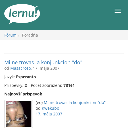
Späť
na
Men
obsah
Fórum
Poradňa
Mi ne trovas la konjunkcion "do"
od
Masacroso
, 17. mája 2007
Jazyk:
Esperanto
Príspevky:
2
Počet zobrazení:
73161
Najnovší príspevok
(eo)
Mi ne trovas la konjunkcion "do"
od
Kwekubo
17. mája 2007