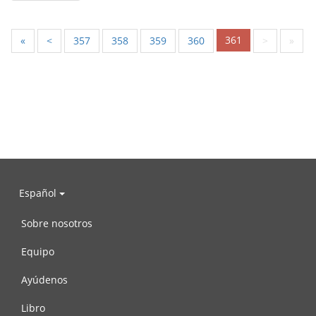
361
«
<
357
358
359
360
>
»
Español
Sobre nosotros
Equipo
Ayúdenos
Libro