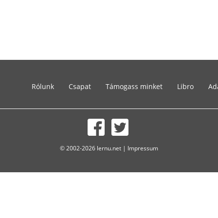
Rólunk
Csapat
Támogass minket
Libro
Ad
© 2002-2026 lernu.net |
Impressum