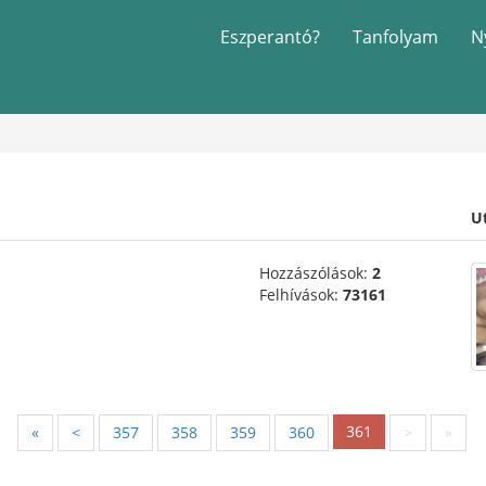
Eszperantó?
Tanfolyam
N
U
Hozzászólások:
2
Felhívások:
73161
361
«
<
357
358
359
360
>
»