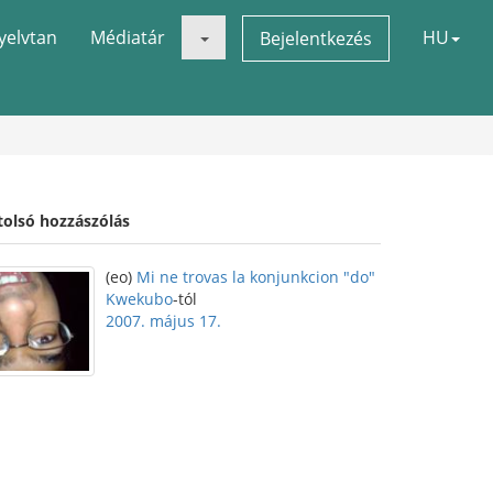
yelvtan
Médiatár
HU
Bejelentkezés
tolsó hozzászólás
(eo)
Mi ne trovas la konjunkcion "do"
Kwekubo
-tól
2007. május 17.