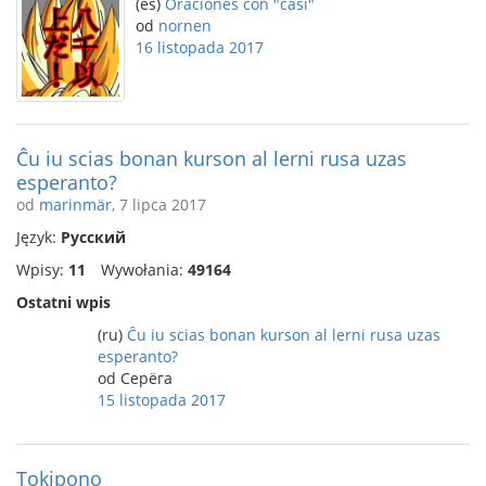
(es)
Oraciones con "casi"
od
nornen
16 listopada 2017
Ĉu iu scias bonan kurson al lerni rusa uzas
esperanto?
od
marinmär
, 7 lipca 2017
Język:
Русский
Wpisy:
11
Wywołania:
49164
Ostatni wpis
(ru)
Ĉu iu scias bonan kurson al lerni rusa uzas
esperanto?
od Серёга
15 listopada 2017
Tokipono