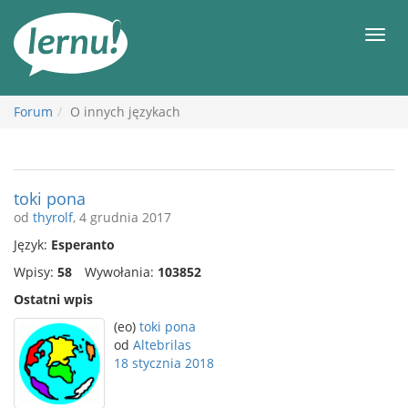
Więcej
Men
Forum
O innych językach
toki pona
od
thyrolf
, 4 grudnia 2017
Język:
Esperanto
Wpisy:
58
Wywołania:
103852
Ostatni wpis
(eo)
toki pona
od
Altebrilas
18 stycznia 2018