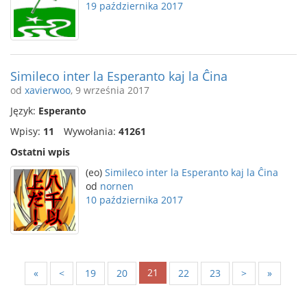
19 października 2017
Simileco inter la Esperanto kaj la Ĉina
od
xavierwoo
, 9 września 2017
Język:
Esperanto
Wpisy:
11
Wywołania:
41261
Ostatni wpis
(eo)
Simileco inter la Esperanto kaj la Ĉina
od
nornen
10 października 2017
21
«
<
19
20
22
23
>
»