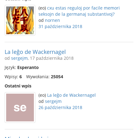
(eo)
cxu estas reguloj por facile memori
seksojn de la germanaj substantivoj?
od
nornen
31 października 2018
La leĝo de Wackernagel
od
sergejm
, 17 października 2018
Język:
Esperanto
Wpisy:
6
Wywołania:
25054
Ostatni wpis
(eo)
La leĝo de Wackernagel
od
sergejm
26 października 2018