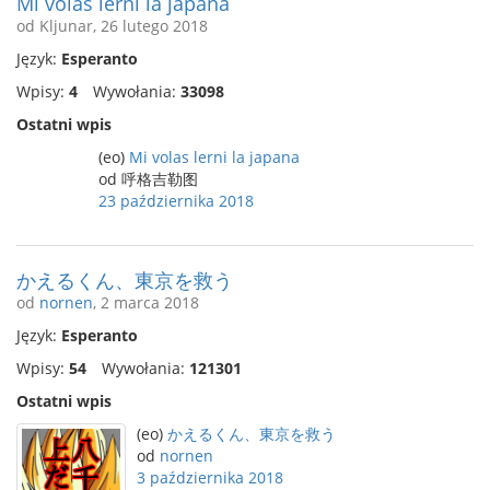
Mi volas lerni la japana
od Kljunar, 26 lutego 2018
Język:
Esperanto
Wpisy:
4
Wywołania:
33098
Ostatni wpis
(eo)
Mi volas lerni la japana
od 呼格吉勒图
23 października 2018
かえるくん、東京を救う
od
nornen
, 2 marca 2018
Język:
Esperanto
Wpisy:
54
Wywołania:
121301
Ostatni wpis
(eo)
かえるくん、東京を救う
od
nornen
3 października 2018