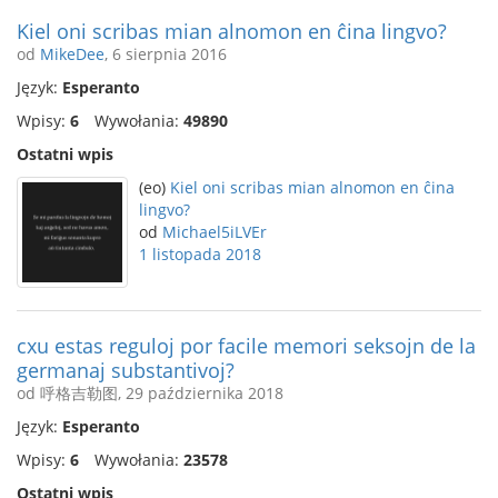
Kiel oni scribas mian alnomon en ĉina lingvo?
od
MikeDee
, 6 sierpnia 2016
Język:
Esperanto
Wpisy:
6
Wywołania:
49890
Ostatni wpis
(eo)
Kiel oni scribas mian alnomon en ĉina
lingvo?
od
Michael5iLVEr
1 listopada 2018
cxu estas reguloj por facile memori seksojn de la
germanaj substantivoj?
od 呼格吉勒图, 29 października 2018
Język:
Esperanto
Wpisy:
6
Wywołania:
23578
Ostatni wpis