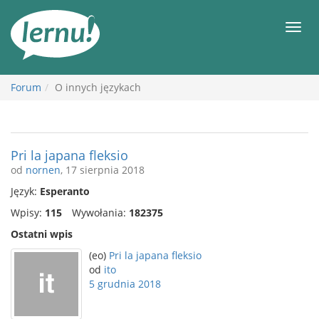
Więcej
Men
Forum
O innych językach
Pri la japana fleksio
od
nornen
, 17 sierpnia 2018
Język:
Esperanto
Wpisy:
115
Wywołania:
182375
Ostatni wpis
(eo)
Pri la japana fleksio
od
ito
5 grudnia 2018