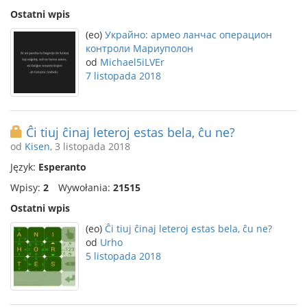
Ostatni wpis
(eo)
Украйно: армео ланчас операцион
контроли Мариуполон
od
Michael5iLVEr
7 listopada 2018
Ĉi tiuj ĉinaj leteroj estas bela, ĉu ne?
od
Kisen
, 3 listopada 2018
Język:
Esperanto
Wpisy:
2
Wywołania:
21515
Ostatni wpis
(eo)
Ĉi tiuj ĉinaj leteroj estas bela, ĉu ne?
od
Urho
5 listopada 2018