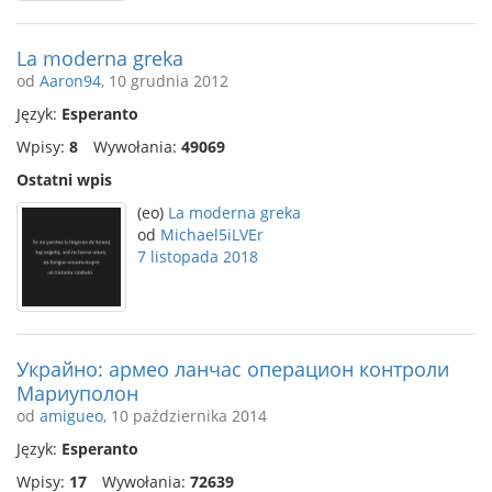
La moderna greka
od
Aaron94
, 10 grudnia 2012
Język:
Esperanto
Wpisy:
8
Wywołania:
49069
Ostatni wpis
(eo)
La moderna greka
od
Michael5iLVEr
7 listopada 2018
Украйно: армео ланчас операцион контроли
Мариуполон
od
amigueo
, 10 października 2014
Język:
Esperanto
Wpisy:
17
Wywołania:
72639