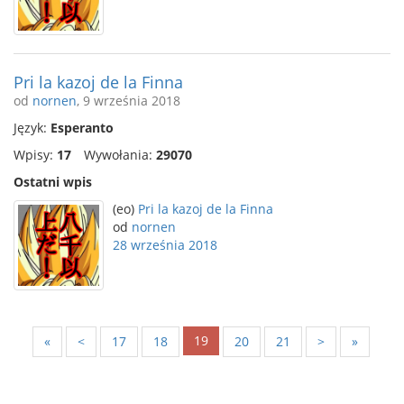
Pri la kazoj de la Finna
od
nornen
, 9 września 2018
Język:
Esperanto
Wpisy:
17
Wywołania:
29070
Ostatni wpis
(eo)
Pri la kazoj de la Finna
od
nornen
28 września 2018
19
«
<
17
18
20
21
>
»