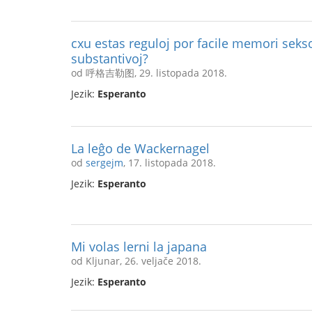
cxu estas reguloj por facile memori seks
substantivoj?
od 呼格吉勒图, 29. listopada 2018.
Jezik:
Esperanto
La leĝo de Wackernagel
od
sergejm
, 17. listopada 2018.
Jezik:
Esperanto
Mi volas lerni la japana
od Kljunar, 26. veljače 2018.
Jezik:
Esperanto