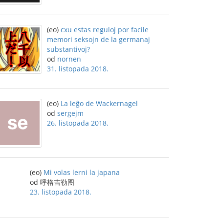
(eo)
cxu estas reguloj por facile
memori seksojn de la germanaj
substantivoj?
od
nornen
31. listopada 2018.
(eo)
La leĝo de Wackernagel
od
sergejm
26. listopada 2018.
(eo)
Mi volas lerni la japana
od 呼格吉勒图
23. listopada 2018.