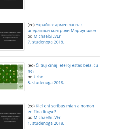
(eo)
Украйно: армео ланчас
операцион контроли Мариуполон
od
Michael5iLVEr
7. studenoga 2018.
(eo)
Ĉi tiuj ĉinaj leteroj estas bela, ĉu
ne?
od
Urho
5. studenoga 2018.
(eo)
Kiel oni scribas mian alnomon
en ĉina lingvo?
od
Michael5iLVEr
1. studenoga 2018.