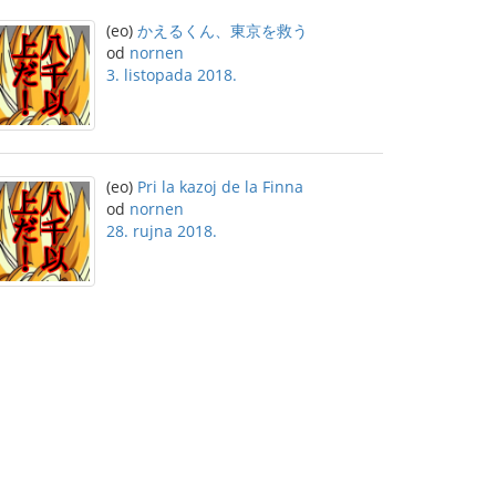
(eo)
かえるくん、東京を救う
od
nornen
3. listopada 2018.
(eo)
Pri la kazoj de la Finna
od
nornen
28. rujna 2018.