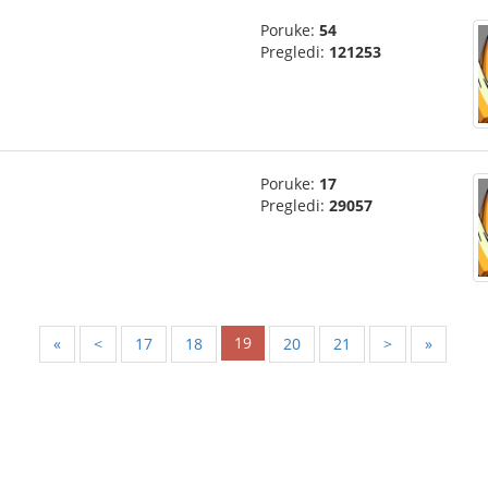
Poruke:
54
Pregledi:
121253
Poruke:
17
Pregledi:
29057
19
«
<
17
18
20
21
>
»