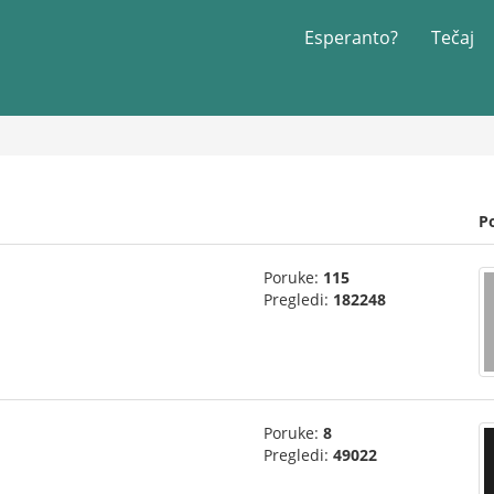
Esperanto?
Tečaj
P
Poruke:
115
Pregledi:
182248
Poruke:
8
Pregledi:
49022