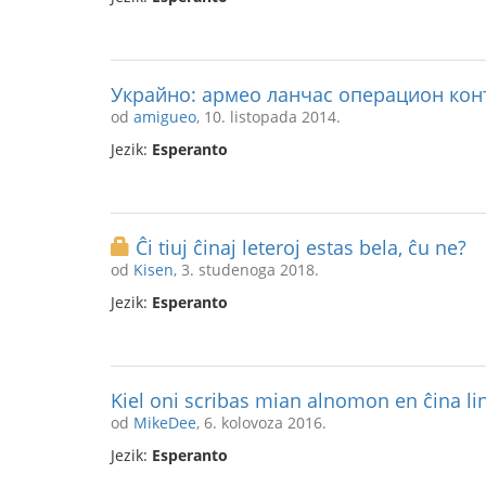
Украйно: армео ланчас операцион ко
od
amigueo
, 10. listopada 2014.
Jezik:
Esperanto
Ĉi tiuj ĉinaj leteroj estas bela, ĉu ne?
od
Kisen
, 3. studenoga 2018.
Jezik:
Esperanto
Kiel oni scribas mian alnomon en ĉina li
od
MikeDee
, 6. kolovoza 2016.
Jezik:
Esperanto