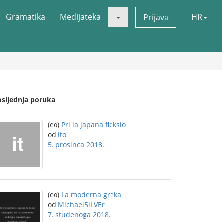
Gramatika
Medijateka
HR
Prijava
osljednja poruka
(eo)
Pri la japana fleksio
od
ito
5. prosinca 2018.
(eo)
La moderna greka
od
Michael5iLVEr
7. studenoga 2018.