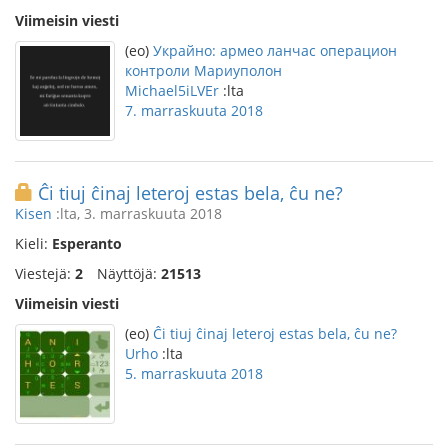
Viimeisin viesti
(eo)
Украйно: армео ланчас операцион
контроли Мариуполон
Michael5iLVEr
:lta
7. marraskuuta 2018
Ĉi tiuj ĉinaj leteroj estas bela, ĉu ne?
Kisen
:lta, 3. marraskuuta 2018
Kieli:
Esperanto
Viestejä:
2
Näyttöjä:
21513
Viimeisin viesti
(eo)
Ĉi tiuj ĉinaj leteroj estas bela, ĉu ne?
Urho
:lta
5. marraskuuta 2018