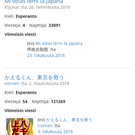
Mi volas lerni la japana
Kljunar :lta, 26. helmikuuta 2018
Kieli:
Esperanto
Viestejä:
4
Näyttöjä:
33091
Viimeisin viesti
(eo)
Mi volas lerni la japana
呼格吉勒图 :lta
23. lokakuuta 2018
かえるくん、東京を救う
nornen
:lta, 2. maaliskuuta 2018
Kieli:
Esperanto
Viestejä:
54
Näyttöjä:
121269
Viimeisin viesti
(eo)
かえるくん、東京を救う
nornen
:lta
3. lokakuuta 2018