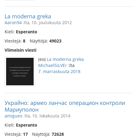
La moderna greka
Aaron94
:lta, 10. joulukuuta 2012
Kieli:
Esperanto
Viestejä:
8
Näyttöjä:
49023
Viimeisin viesti
(eo)
La moderna greka
Michael5iLVEr
:lta
7. marraskuuta 2018
Украйно: армео ланчас операцион контроли
Мариуполон
amigueo
:lta, 10. lokakuuta 2014
Kieli:
Esperanto
Viestejä:
17
Näyttöjä:
72628