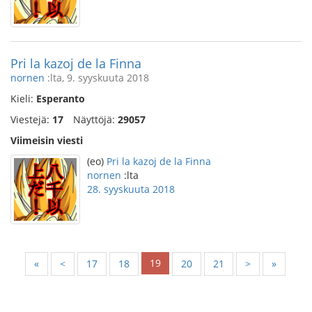
Pri la kazoj de la Finna
nornen
:lta, 9. syyskuuta 2018
Kieli:
Esperanto
Viestejä:
17
Näyttöjä:
29057
Viimeisin viesti
(eo)
Pri la kazoj de la Finna
nornen
:lta
28. syyskuuta 2018
19
«
<
17
18
20
21
>
»