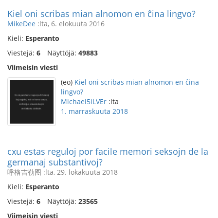
Kiel oni scribas mian alnomon en ĉina lingvo?
MikeDee
:lta, 6. elokuuta 2016
Kieli:
Esperanto
Viestejä:
6
Näyttöjä:
49883
Viimeisin viesti
(eo)
Kiel oni scribas mian alnomon en ĉina
lingvo?
Michael5iLVEr
:lta
1. marraskuuta 2018
cxu estas reguloj por facile memori seksojn de la
germanaj substantivoj?
呼格吉勒图 :lta, 29. lokakuuta 2018
Kieli:
Esperanto
Viestejä:
6
Näyttöjä:
23565
Viimeisin viesti