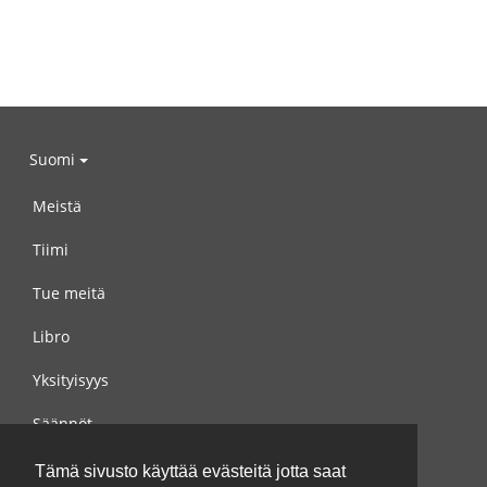
Suomi
Meistä
Tiimi
Tue meitä
Libro
Yksityisyys
Säännöt
Ota yhteyttä meihin
Tämä sivusto käyttää evästeitä jotta saat