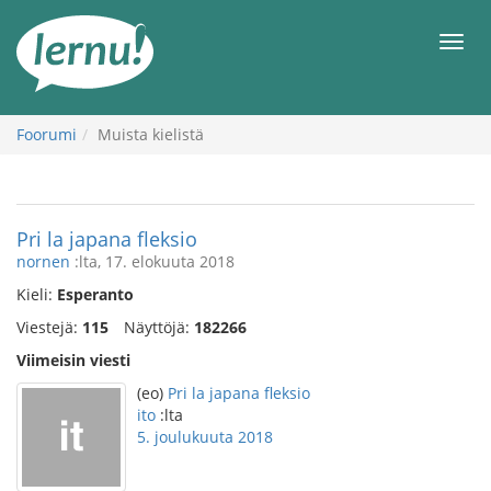
Tästä
sisältöön
Men
Foorumi
Muista kielistä
Pri la japana fleksio
nornen
:lta, 17. elokuuta 2018
Kieli:
Esperanto
Viestejä:
115
Näyttöjä:
182266
Viimeisin viesti
(eo)
Pri la japana fleksio
ito
:lta
5. joulukuuta 2018