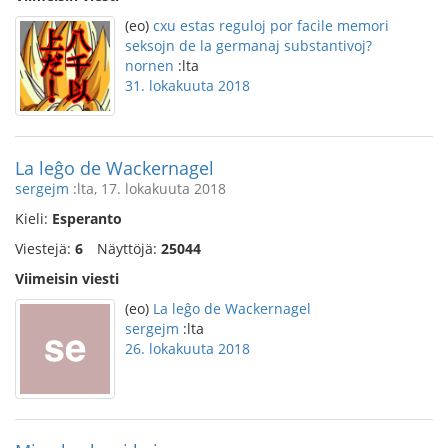
(eo)
cxu estas reguloj por facile memori
seksojn de la germanaj substantivoj?
nornen
:lta
31. lokakuuta 2018
La leĝo de Wackernagel
sergejm
:lta, 17. lokakuuta 2018
Kieli:
Esperanto
Viestejä:
6
Näyttöjä:
25044
Viimeisin viesti
(eo)
La leĝo de Wackernagel
sergejm
:lta
26. lokakuuta 2018