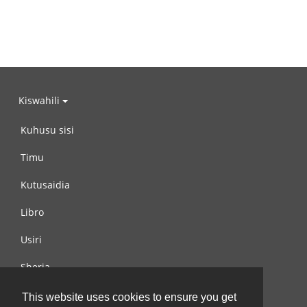
Kiswahili
Kuhusu sisi
Timu
Kutusaidia
Libro
Usiri
Sheria
Wasiliana na si
This website uses cookies to ensure you get