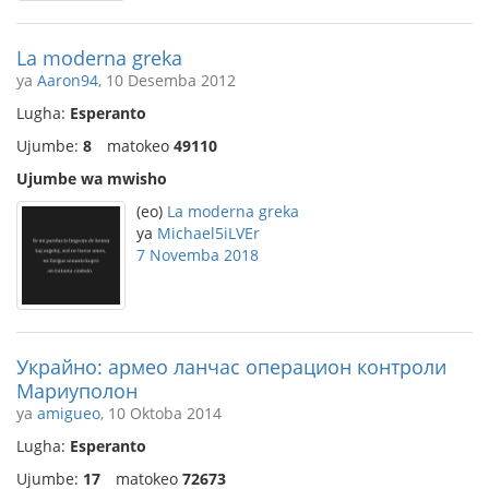
La moderna greka
ya
Aaron94
, 10 Desemba 2012
Lugha:
Esperanto
Ujumbe:
8
matokeo
49110
Ujumbe wa mwisho
(eo)
La moderna greka
ya
Michael5iLVEr
7 Novemba 2018
Украйно: армео ланчас операцион контроли
Мариуполон
ya
amigueo
, 10 Oktoba 2014
Lugha:
Esperanto
Ujumbe:
17
matokeo
72673