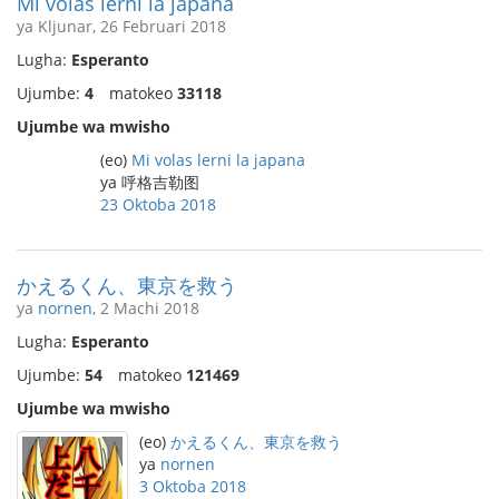
Mi volas lerni la japana
ya Kljunar, 26 Februari 2018
Lugha:
Esperanto
Ujumbe:
4
matokeo
33118
Ujumbe wa mwisho
(eo)
Mi volas lerni la japana
ya 呼格吉勒图
23 Oktoba 2018
かえるくん、東京を救う
ya
nornen
, 2 Machi 2018
Lugha:
Esperanto
Ujumbe:
54
matokeo
121469
Ujumbe wa mwisho
(eo)
かえるくん、東京を救う
ya
nornen
3 Oktoba 2018