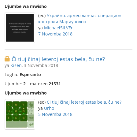
Ujumbe wa mwisho
(eo)
Украйно: армео ланчас операцион
контроли Мариуполон
ya
Michael5iLVEr
7 Novemba 2018
Ĉi tiuj ĉinaj leteroj estas bela, ĉu ne?
ya
Kisen
, 3 Novemba 2018
Lugha:
Esperanto
Ujumbe:
2
matokeo
21531
Ujumbe wa mwisho
(eo)
Ĉi tiuj ĉinaj leteroj estas bela, ĉu ne?
ya
Urho
5 Novemba 2018