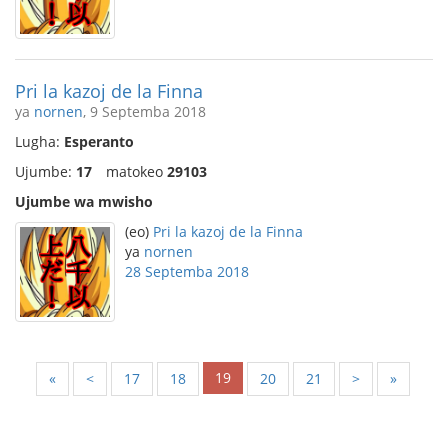
Pri la kazoj de la Finna
ya
nornen
, 9 Septemba 2018
Lugha:
Esperanto
Ujumbe:
17
matokeo
29103
Ujumbe wa mwisho
(eo)
Pri la kazoj de la Finna
ya
nornen
28 Septemba 2018
19
«
<
17
18
20
21
>
»