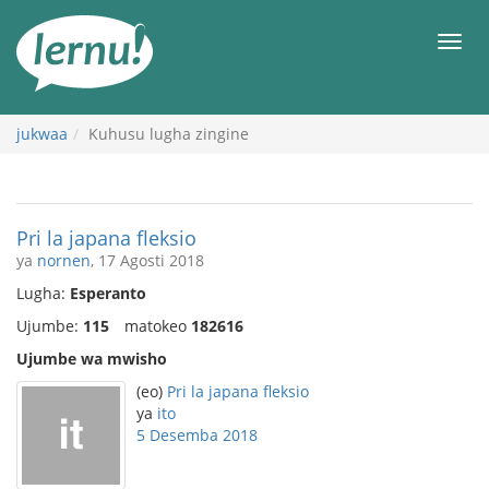
Kwa
maudhui
orod
jukwaa
Kuhusu lugha zingine
Pri la japana fleksio
ya
nornen
, 17 Agosti 2018
Lugha:
Esperanto
Ujumbe:
115
matokeo
182616
Ujumbe wa mwisho
(eo)
Pri la japana fleksio
ya
ito
5 Desemba 2018