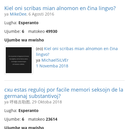
Kiel oni scribas mian alnomon en ĉina lingvo?
ya
MikeDee
, 6 Agosti 2016
Lugha:
Esperanto
Ujumbe:
6
matokeo
49930
Ujumbe wa mwisho
(eo)
Kiel oni scribas mian alnomon en ĉina
lingvo?
ya
Michael5iLVEr
1 Novemba 2018
cxu estas reguloj por facile memori seksojn de la
germanaj substantivoj?
ya 呼格吉勒图, 29 Oktoba 2018
Lugha:
Esperanto
Ujumbe:
6
matokeo
23614
Ujumbe wa mwisho