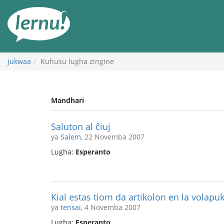
Kwa
maudhui
jukwaa
Kuhusu lugha zingine
Mandhari
Saluton al ĉiuj
ya
Salem
, 22 Novemba 2007
Lugha:
Esperanto
Kial estas tiom da artikolon en la volapu
ya
tensai
, 4 Novemba 2007
Lugha:
Esperanto