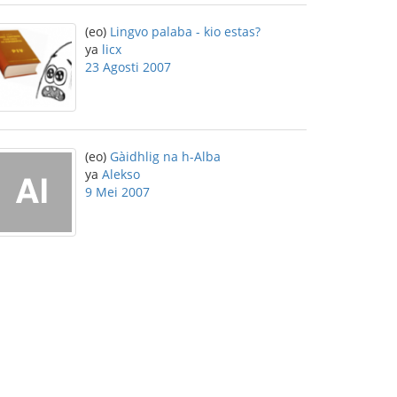
(eo)
Lingvo palaba - kio estas?
ya
licx
23 Agosti 2007
(eo)
Gàidhlig na h-Alba
ya
Alekso
9 Mei 2007