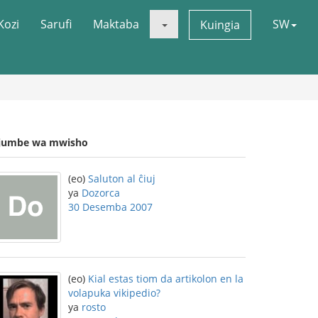
Kozi
Sarufi
Maktaba
SW
Kuingia
jumbe wa mwisho
(eo)
Saluton al ĉiuj
ya
Dozorca
30 Desemba 2007
(eo)
Kial estas tiom da artikolon en la
volapuka vikipedio?
ya
rosto