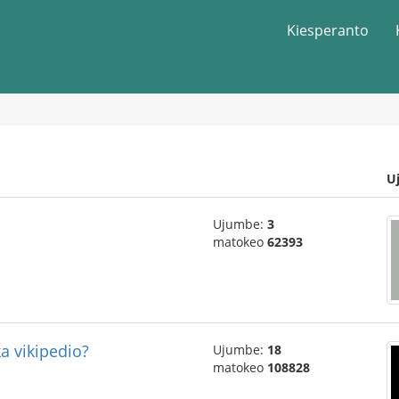
Kiesperanto
U
Ujumbe:
3
matokeo
62393
ka vikipedio?
Ujumbe:
18
matokeo
108828