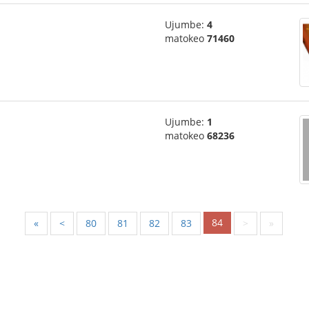
Ujumbe:
4
matokeo
71460
Ujumbe:
1
matokeo
68236
84
«
<
80
81
82
83
>
»