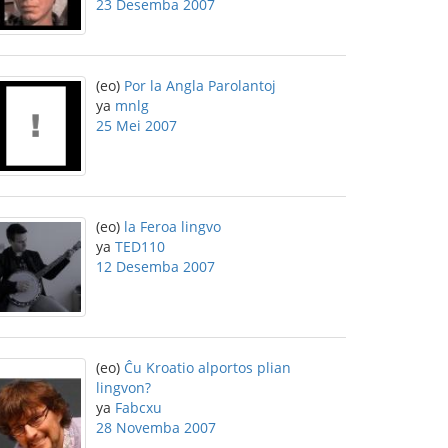
23 Desemba 2007
(eo)
Por la Angla Parolantoj
ya
mnlg
25 Mei 2007
(eo)
la Feroa lingvo
ya
TED110
12 Desemba 2007
(eo)
Ĉu Kroatio alportos plian
lingvon?
ya
Fabcxu
28 Novemba 2007