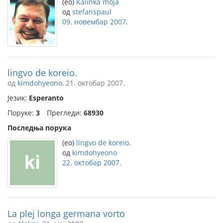
(eo)
Kalinka moja
од
stefanspaul
09. новембар 2007.
lingvo de koreio.
од
kimdohyeono
, 21. октобар 2007.
Језик:
Esperanto
Поруке:
3
Прегледи:
68930
Последња порука
(eo)
lingvo de koreio.
од
kimdohyeono
22. октобар 2007.
La plej longa germana vorto