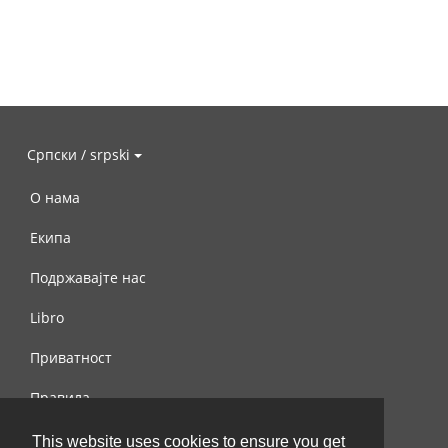
Српски / srpski
О нама
Екипа
Подржавајте нас
Libro
Приватност
Правила
Контактирајте нас
This website uses cookies to ensure you get