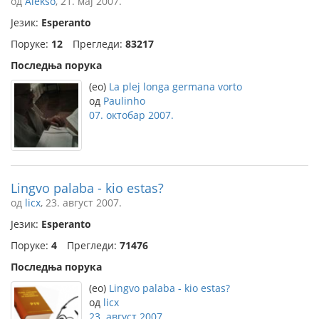
од
Alekso
, 21. мај 2007.
Језик:
Esperanto
Поруке:
12
Прегледи:
83217
Последња порука
(eo)
La plej longa germana vorto
од
Paulinho
07. октобар 2007.
Lingvo palaba - kio estas?
од
licx
, 23. август 2007.
Језик:
Esperanto
Поруке:
4
Прегледи:
71476
Последња порука
(eo)
Lingvo palaba - kio estas?
од
licx
23. август 2007.