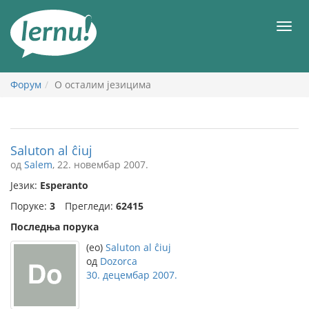
У
садржају
Мен
Форум
О осталим језицима
Saluton al ĉiuj
од
Salem
, 22. новембар 2007.
Језик:
Esperanto
Поруке:
3
Прегледи:
62415
Последња порука
(eo)
Saluton al ĉiuj
од
Dozorca
30. децембар 2007.