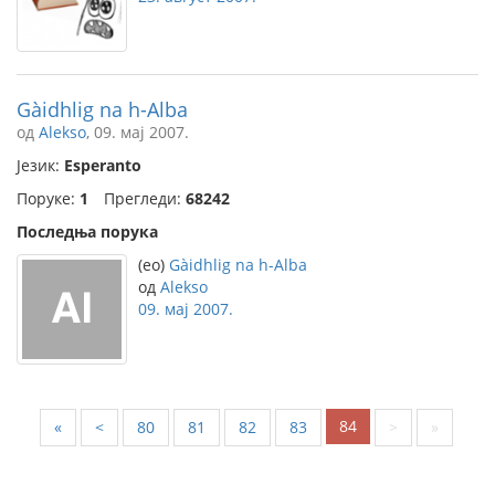
Gàidhlig na h-Alba
од
Alekso
, 09. мај 2007.
Језик:
Esperanto
Поруке:
1
Прегледи:
68242
Последња порука
(eo)
Gàidhlig na h-Alba
од
Alekso
09. мај 2007.
84
«
<
80
81
82
83
>
»