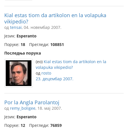
Kial estas tiom da artikolon en la volapuka
vikipedio?
од
tensai
, 04. новембар 2007.
Језик:
Esperanto
Поруке:
18
Прегледи:
108851
Последња порука
(eo)
Kial estas tiom da artikolon en la
volapuka vikipedio?
од
rosto
23. децембар 2007.
Por la Angla Parolantoj
од
remy_boligee
, 18. мај 2007.
Језик:
Esperanto
Поруке:
12
Прегледи:
76859