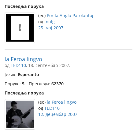
Последња порука
(eo)
Por la Angla Parolantoj
од
mnlg
25. мај 2007.
la Feroa lingvo
од
TED110
, 18. септембар 2007.
Језик:
Esperanto
Поруке:
5
Прегледи:
62370
Последња порука
(eo)
la Feroa lingvo
од
TED110
12. децембар 2007.