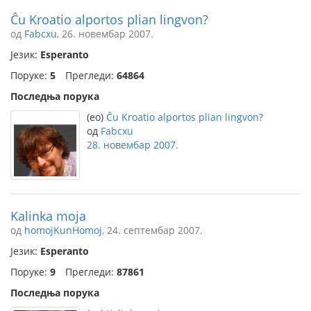
Ĉu Kroatio alportos plian lingvon?
од
Fabcxu
, 26. новембар 2007.
Језик:
Esperanto
Поруке:
5
Прегледи:
64864
Последња порука
(eo)
Ĉu Kroatio alportos plian lingvon?
од
Fabcxu
28. новембар 2007.
Kalinka moja
од
homojKunHomoj
, 24. септембар 2007.
Језик:
Esperanto
Поруке:
9
Прегледи:
87861
Последња порука