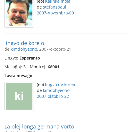
(eo)
Kalinka moja
de
stefanspaul
2007-novembro-09
lingvo de koreio.
de
kimdohyeono
, 2007-oktobro-21
Lingvo:
Esperanto
Mesaĝoj:
3
Montroj:
68901
Lasta mesaĝo
(eo)
lingvo de koreio.
de
kimdohyeono
2007-oktobro-22
La plej longa germana vorto