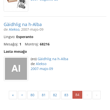
Gàidhlig na h-Alba
de
Alekso
, 2007-majo-09
Lingvo:
Esperanto
Mesaĝoj:
1
Montroj:
68216
Lasta mesaĝo
(eo)
Gàidhlig na h-Alba
de
Alekso
2007-majo-09
84
«
<
80
81
82
83
>
»