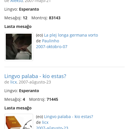
de
Alekso
, 2007-majo-21
Lingvo:
Esperanto
Mesaĝoj:
12
Montroj:
83143
Lasta mesaĝo
(eo)
La plej longa germana vorto
de
Paulinho
2007-oktobro-07
Lingvo palaba - kio estas?
de
licx
, 2007-aŭgusto-23
Lingvo:
Esperanto
Mesaĝoj:
4
Montroj:
71445
Lasta mesaĝo
(eo)
Lingvo palaba - kio estas?
de
licx
2007-aŭgusto-23