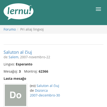
Al
la
Men
enhavo
Forumo
Pri aliaj lingvoj
Saluton al ĉiuj
de
Salem
, 2007-novembro-22
Lingvo:
Esperanto
Mesaĝoj:
3
Montroj:
62366
Lasta mesaĝo
(eo)
Saluton al ĉiuj
de
Dozorca
2007-decembro-30