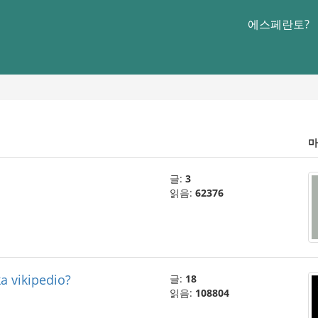
에스페란토?
마
글:
3
읽음:
62376
ka vikipedio?
글:
18
읽음:
108804