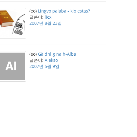
(eo)
Lingvo palaba - kio estas?
글쓴이:
licx
2007년 8월 23일
(eo)
Gàidhlig na h-Alba
글쓴이:
Alekso
2007년 5월 9일