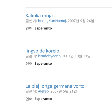
Kalinka moja
글쓴이:
homojKunHomoj
, 2007년 9월 24일
언어:
Esperanto
lingvo de koreio.
글쓴이:
kimdohyeono
, 2007년 10월 21일
언어:
Esperanto
La plej longa germana vorto
글쓴이:
Alekso
, 2007년 5월 21일
언어:
Esperanto