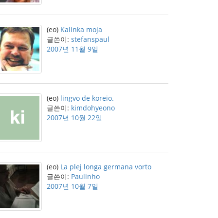
(eo)
Kalinka moja
글쓴이:
stefanspaul
2007년 11월 9일
(eo)
lingvo de koreio.
글쓴이:
kimdohyeono
2007년 10월 22일
(eo)
La plej longa germana vorto
글쓴이:
Paulinho
2007년 10월 7일