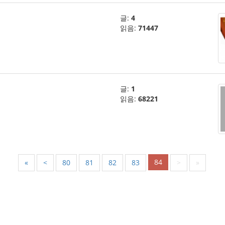
글:
4
읽음:
71447
글:
1
읽음:
68221
84
«
<
80
81
82
83
>
»