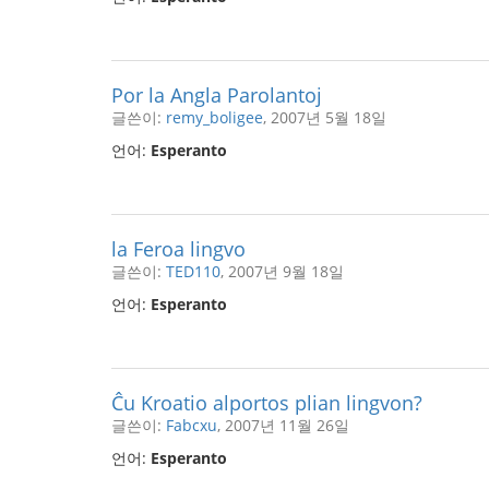
Por la Angla Parolantoj
글쓴이:
remy_boligee
, 2007년 5월 18일
언어:
Esperanto
la Feroa lingvo
글쓴이:
TED110
, 2007년 9월 18일
언어:
Esperanto
Ĉu Kroatio alportos plian lingvon?
글쓴이:
Fabcxu
, 2007년 11월 26일
언어:
Esperanto