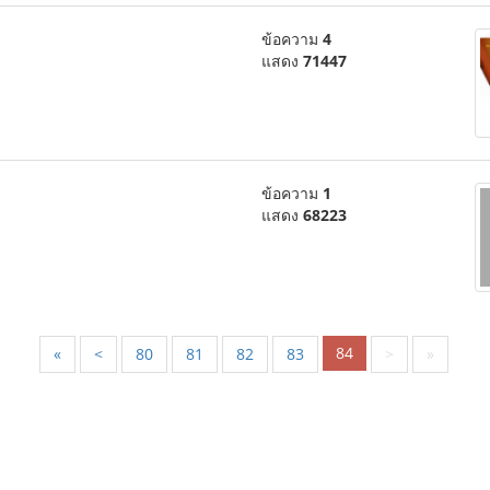
ข้อความ
4
แสดง
71447
ข้อความ
1
แสดง
68223
84
«
<
80
81
82
83
>
»