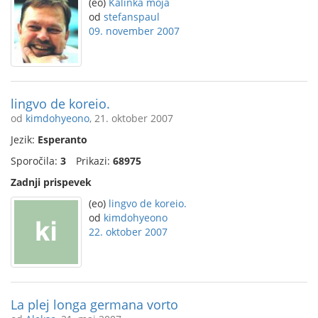
(eo)
Kalinka moja
od
stefanspaul
09. november 2007
lingvo de koreio.
od
kimdohyeono
, 21. oktober 2007
Jezik:
Esperanto
Sporočila:
3
Prikazi:
68975
Zadnji prispevek
(eo)
lingvo de koreio.
od
kimdohyeono
22. oktober 2007
La plej longa germana vorto