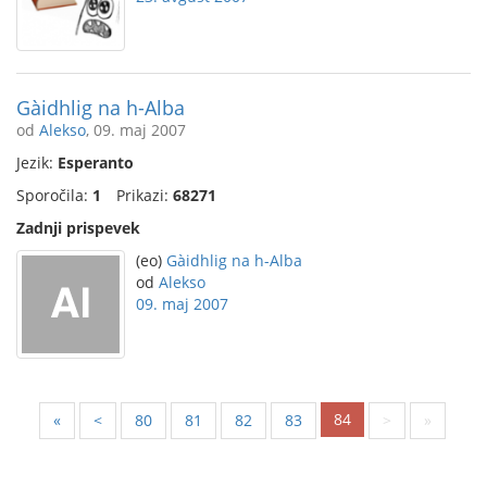
Gàidhlig na h-Alba
od
Alekso
, 09. maj 2007
Jezik:
Esperanto
Sporočila:
1
Prikazi:
68271
Zadnji prispevek
(eo)
Gàidhlig na h-Alba
od
Alekso
09. maj 2007
84
«
<
80
81
82
83
>
»