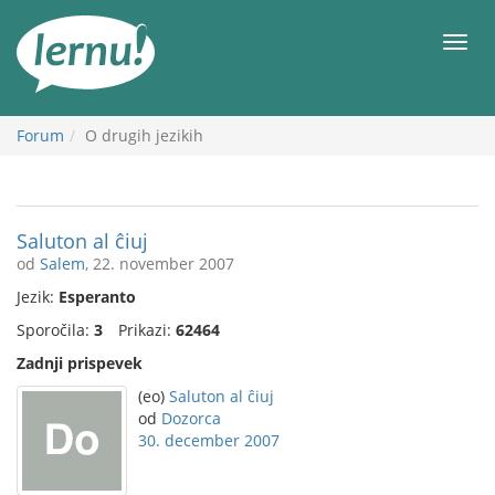
K
vsebini
Meni
Forum
O drugih jezikih
Saluton al ĉiuj
od
Salem
, 22. november 2007
Jezik:
Esperanto
Sporočila:
3
Prikazi:
62464
Zadnji prispevek
(eo)
Saluton al ĉiuj
od
Dozorca
30. december 2007