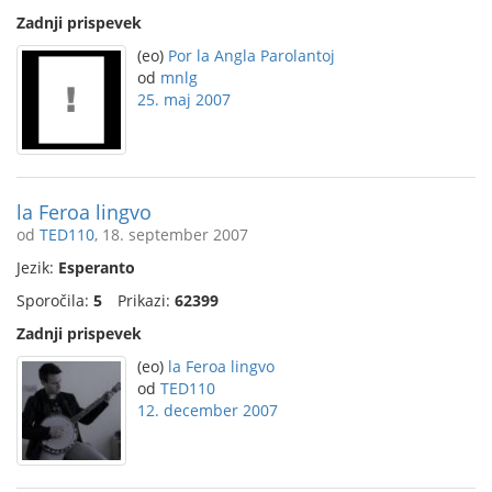
Zadnji prispevek
(eo)
Por la Angla Parolantoj
od
mnlg
25. maj 2007
la Feroa lingvo
od
TED110
, 18. september 2007
Jezik:
Esperanto
Sporočila:
5
Prikazi:
62399
Zadnji prispevek
(eo)
la Feroa lingvo
od
TED110
12. december 2007