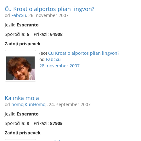
Ĉu Kroatio alportos plian lingvon?
od
Fabcxu
, 26. november 2007
Jezik:
Esperanto
Sporočila:
5
Prikazi:
64908
Zadnji prispevek
(eo)
Ĉu Kroatio alportos plian lingvon?
od
Fabcxu
28. november 2007
Kalinka moja
od
homojKunHomoj
, 24. september 2007
Jezik:
Esperanto
Sporočila:
9
Prikazi:
87905
Zadnji prispevek