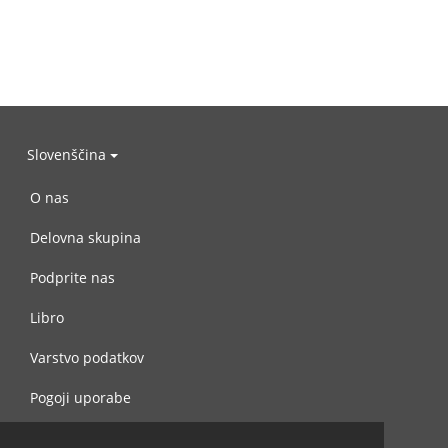
Slovenščina
O nas
Delovna skupina
Podprite nas
Libro
Varstvo podatkov
Pogoji uporabe
Navežite stik z nami