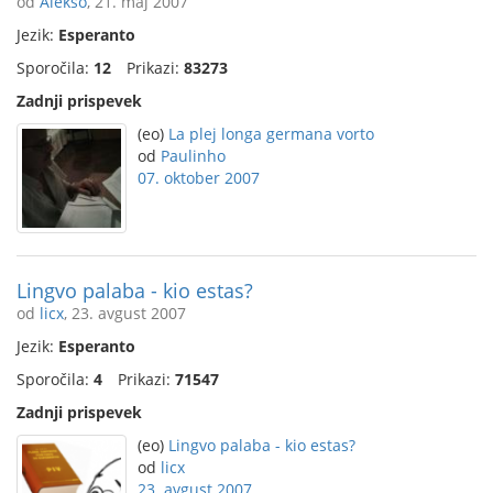
od
Alekso
, 21. maj 2007
Jezik:
Esperanto
Sporočila:
12
Prikazi:
83273
Zadnji prispevek
(eo)
La plej longa germana vorto
od
Paulinho
07. oktober 2007
Lingvo palaba - kio estas?
od
licx
, 23. avgust 2007
Jezik:
Esperanto
Sporočila:
4
Prikazi:
71547
Zadnji prispevek
(eo)
Lingvo palaba - kio estas?
od
licx
23. avgust 2007