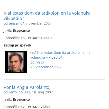
Kial estas tiom da artikolon en la volapuka
vikipedio?
od
tensai
, 04. november 2007
Jezik:
Esperanto
Sporočila:
18
Prikazi:
108902
Zadnji prispevek
(eo)
Kial estas tiom da artikolon en la
volapuka vikipedio?
od
rosto
23. december 2007
Por la Angla Parolantoj
od
remy_boligee
, 18. maj 2007
Jezik:
Esperanto
Sporočila:
12
Prikazi:
76892