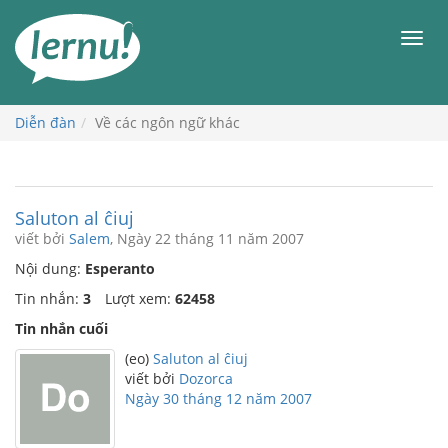
Đi
đến
Men
phần
nội
dung
Diễn đàn
Về các ngôn ngữ khác
Saluton al ĉiuj
viết bởi
Salem
, Ngày 22 tháng 11 năm 2007
Nội dung:
Esperanto
Tin nhắn:
3
Lượt xem:
62458
Tin nhắn cuối
(eo)
Saluton al ĉiuj
viết bởi
Dozorca
Ngày 30 tháng 12 năm 2007