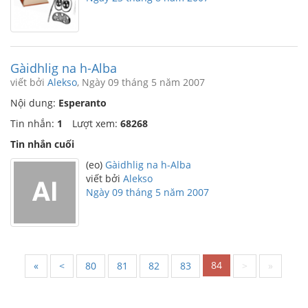
Gàidhlig na h-Alba
viết bởi
Alekso
, Ngày 09 tháng 5 năm 2007
Nội dung:
Esperanto
Tin nhắn:
1
Lượt xem:
68268
Tin nhắn cuối
(eo)
Gàidhlig na h-Alba
viết bởi
Alekso
Ngày 09 tháng 5 năm 2007
84
«
<
80
81
82
83
>
»