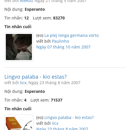
viết bởi
Alekso
, Ngày 21 tháng 5 năm 2007
Nội dung:
Esperanto
Tin nhắn:
12
Lượt xem:
83270
Tin nhắn cuối
(eo)
La plej longa germana vorto
viết bởi
Paulinho
Ngày 07 tháng 10 năm 2007
Lingvo palaba - kio estas?
viết bởi
licx
, Ngày 23 tháng 8 năm 2007
Nội dung:
Esperanto
Tin nhắn:
4
Lượt xem:
71537
Tin nhắn cuối
(eo)
Lingvo palaba - kio estas?
viết bởi
licx
Ngày 23 tháng 8 năm 2007