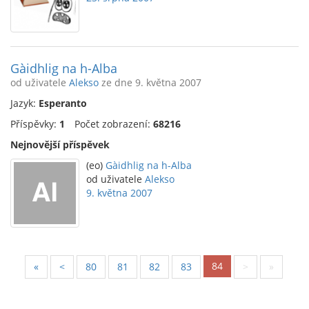
Gàidhlig na h-Alba
od uživatele
Alekso
ze dne 9. května 2007
Jazyk:
Esperanto
Příspěvky:
1
Počet zobrazení:
68216
Nejnovější příspěvek
(eo)
Gàidhlig na h-Alba
od uživatele
Alekso
9. května 2007
84
«
<
80
81
82
83
>
»