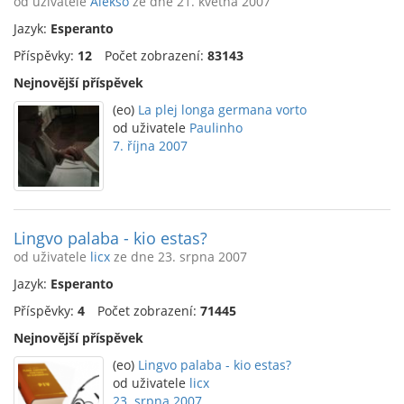
od uživatele
Alekso
ze dne 21. května 2007
Jazyk:
Esperanto
Příspěvky:
12
Počet zobrazení:
83143
Nejnovější příspěvek
(eo)
La plej longa germana vorto
od uživatele
Paulinho
7. října 2007
Lingvo palaba - kio estas?
od uživatele
licx
ze dne 23. srpna 2007
Jazyk:
Esperanto
Příspěvky:
4
Počet zobrazení:
71445
Nejnovější příspěvek
(eo)
Lingvo palaba - kio estas?
od uživatele
licx
23. srpna 2007