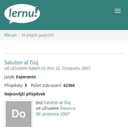
Přejít
k
Men
obsahu
Fórum
O jiných jazycích
Saluton al ĉiuj
od uživatele
Salem
ze dne 22. listopadu 2007
Jazyk:
Esperanto
Příspěvky:
3
Počet zobrazení:
62366
Nejnovější příspěvek
(eo)
Saluton al ĉiuj
od uživatele
Dozorca
30. prosince 2007