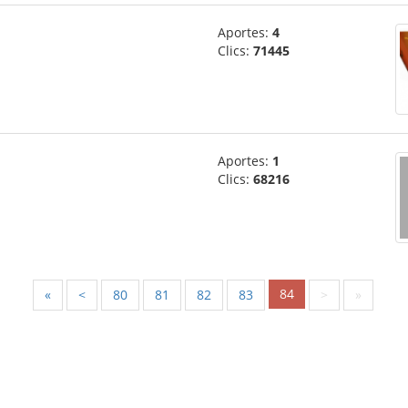
Aportes:
4
Clics:
71445
Aportes:
1
Clics:
68216
84
«
<
80
81
82
83
>
»