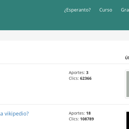
¿Esperanto?
Curso
Gra
Ú
Aportes:
3
Clics:
62366
ka vikipedio?
Aportes:
18
Clics:
108789