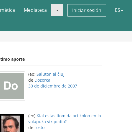
mática
Mediateca
ES
Iniciar sesión
ltimo aporte
(eo)
Saluton al ĉiuj
de
Dozorca
30 de diciembre de 2007
(eo)
Kial estas tiom da artikolon en la
volapuka vikipedio?
de
rosto