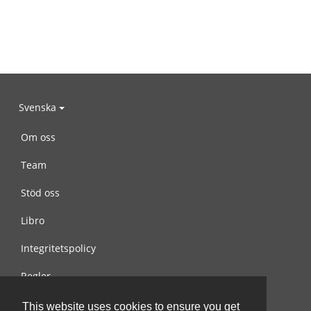
Svenska
Om oss
Team
Stöd oss
Libro
Integritetspolicy
Regler
Kontakta oss
This website uses cookies to ensure you get