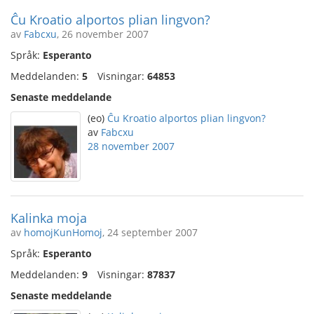
Ĉu Kroatio alportos plian lingvon?
av
Fabcxu
, 26 november 2007
Språk:
Esperanto
Meddelanden:
5
Visningar:
64853
Senaste meddelande
(eo)
Ĉu Kroatio alportos plian lingvon?
av
Fabcxu
28 november 2007
Kalinka moja
av
homojKunHomoj
, 24 september 2007
Språk:
Esperanto
Meddelanden:
9
Visningar:
87837
Senaste meddelande