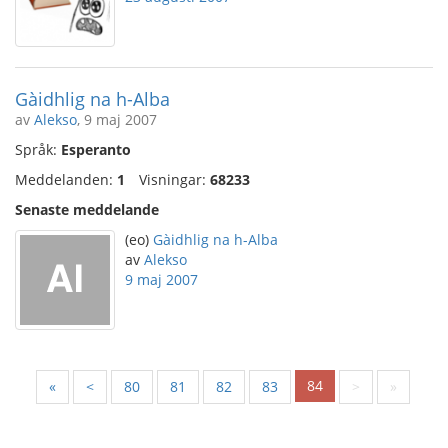
Gàidhlig na h-Alba
av
Alekso
, 9 maj 2007
Språk:
Esperanto
Meddelanden:
1
Visningar:
68233
Senaste meddelande
(eo)
Gàidhlig na h-Alba
av
Alekso
9 maj 2007
84
«
<
80
81
82
83
>
»