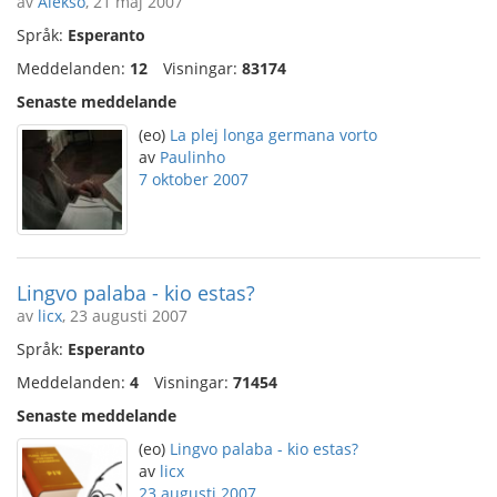
av
Alekso
, 21 maj 2007
Språk:
Esperanto
Meddelanden:
12
Visningar:
83174
Senaste meddelande
(eo)
La plej longa germana vorto
av
Paulinho
7 oktober 2007
Lingvo palaba - kio estas?
av
licx
, 23 augusti 2007
Språk:
Esperanto
Meddelanden:
4
Visningar:
71454
Senaste meddelande
(eo)
Lingvo palaba - kio estas?
av
licx
23 augusti 2007