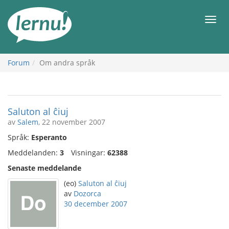
Till
sidans
Meny
innehåll
Forum
Om andra språk
Saluton al ĉiuj
av
Salem
, 22 november 2007
Språk:
Esperanto
Meddelanden:
3
Visningar:
62388
Senaste meddelande
(eo)
Saluton al ĉiuj
av
Dozorca
30 december 2007