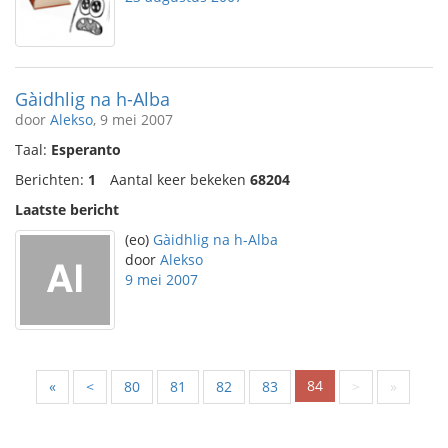
Gàidhlig na h-Alba
door
Alekso
, 9 mei 2007
Taal:
Esperanto
Berichten:
1
Aantal keer bekeken
68204
Laatste bericht
(eo)
Gàidhlig na h-Alba
door
Alekso
9 mei 2007
84
«
<
80
81
82
83
>
»