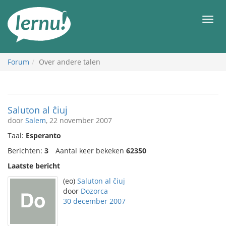
Naar
de
Men
inhoud
Forum
Over andere talen
Saluton al ĉiuj
door
Salem
, 22 november 2007
Taal:
Esperanto
Berichten:
3
Aantal keer bekeken
62350
Laatste bericht
(eo)
Saluton al ĉiuj
door
Dozorca
30 december 2007