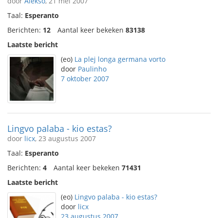
door
Alekso
, 21 mei 2007
Taal:
Esperanto
Berichten:
12
Aantal keer bekeken
83138
Laatste bericht
(eo)
La plej longa germana vorto
door
Paulinho
7 oktober 2007
Lingvo palaba - kio estas?
door
licx
, 23 augustus 2007
Taal:
Esperanto
Berichten:
4
Aantal keer bekeken
71431
Laatste bericht
(eo)
Lingvo palaba - kio estas?
door
licx
23 augustus 2007