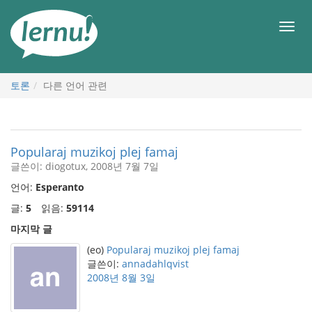
본
문
메
으
뉴
로
토론
다른 언어 관련
Popularaj muzikoj plej famaj
글쓴이: diogotux, 2008년 7월 7일
언어:
Esperanto
글:
5
읽음:
59114
마지막 글
(eo)
Popularaj muzikoj plej famaj
글쓴이:
annadahlqvist
2008년 8월 3일