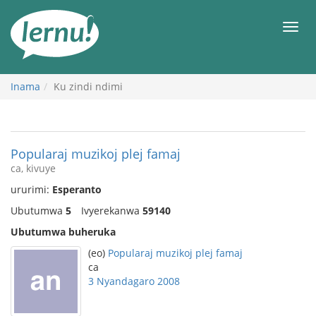
Ku
rupapuro
Urut
rw'ibirimwo
Inama
Ku zindi ndimi
Popularaj muzikoj plej famaj
ca, kivuye
ururimi:
Esperanto
Ubutumwa
5
Ivyerekanwa
59140
Ubutumwa buheruka
(eo)
Popularaj muzikoj plej famaj
ca
3 Nyandagaro 2008