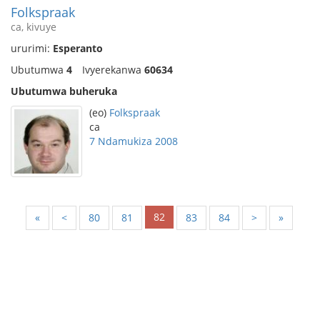
Folkspraak
ca, kivuye
ururimi:
Esperanto
Ubutumwa
4
Ivyerekanwa
60634
Ubutumwa buheruka
(eo)
Folkspraak
ca
7 Ndamukiza 2008
82
«
<
80
81
83
84
>
»