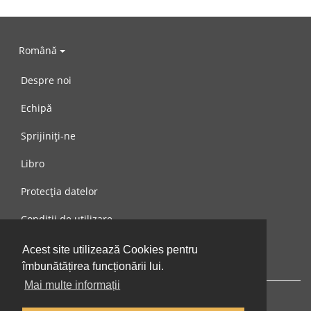
Română
Despre noi
Echipă
Sprijiniți-ne
Libro
Protecția datelor
Condiții de utilizare
Mesaj către noi
Acest site utilizează Cookies pentru
îmbunătățirea funcționării lui.
Mai multe informații