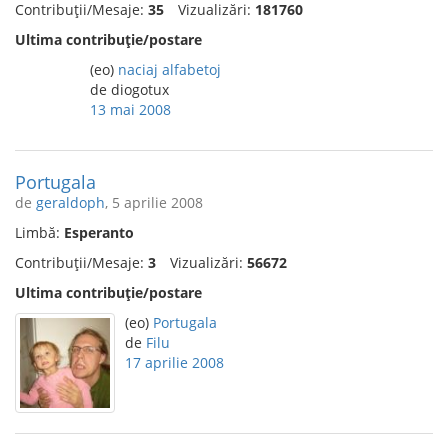
Contribuții/Mesaje:
35
Vizualizări:
181760
Ultima contribuție/postare
(eo)
naciaj alfabetoj
de diogotux
13 mai 2008
Portugala
de
geraldoph
, 5 aprilie 2008
Limbă:
Esperanto
Contribuții/Mesaje:
3
Vizualizări:
56672
Ultima contribuție/postare
(eo)
Portugala
de
Filu
17 aprilie 2008