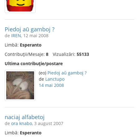
Piedoj aŭ gamboj ?
de
IREN
, 12 mai 2008
Limbă:
Esperanto
Contribuții/Mesaje:
8
Vizualizări:
55133
Ultima contribuție/postare
(eo)
Piedoj aŭ gamboj ?
de
Lanctupo
14 mai 2008
naciaj alfabetoj
de
ora knabo
, 3 august 2007
Limbă:
Esperanto