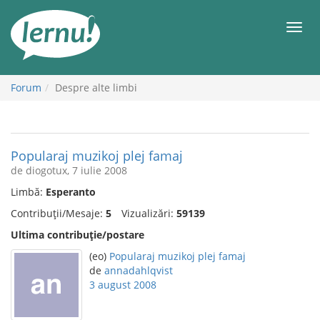
Mergi
la
Meni
conținut
Forum
Despre alte limbi
Popularaj muzikoj plej famaj
de diogotux, 7 iulie 2008
Limbă:
Esperanto
Contribuții/Mesaje:
5
Vizualizări:
59139
Ultima contribuție/postare
(eo)
Popularaj muzikoj plej famaj
de
annadahlqvist
3 august 2008