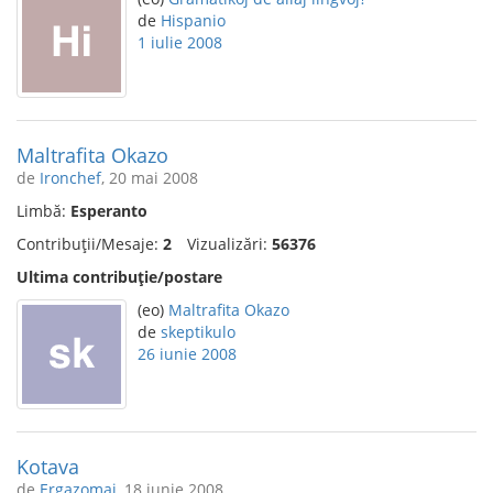
de
Hispanio
1 iulie 2008
Maltrafita Okazo
de
Ironchef
, 20 mai 2008
Limbă:
Esperanto
Contribuții/Mesaje:
2
Vizualizări:
56376
Ultima contribuție/postare
(eo)
Maltrafita Okazo
de
skeptikulo
26 iunie 2008
Kotava
de
Ergazomai
, 18 iunie 2008