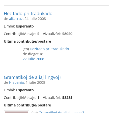
Hezitado pri tradukado
de
alfacruz
, 24 iulie 2008
Limbă:
Esperanto
Contribuții/Mesaje:
5
Vizualizări:
58050
Ultima contribuție/postare
(eo)
Hezitado pri tradukado
de diogotux
27 iulie 2008
Gramatikoj de aliaj lingvoj?
de
Hispanio
, 1 iulie 2008
Limbă:
Esperanto
Contribuții/Mesaje:
1
Vizualizări:
58285
Ultima contribuție/postare
(eo)
Gramatikoj de aliaj lingvoj?