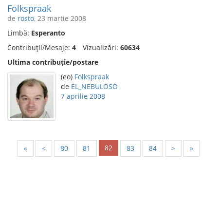
Folkspraak
de
rosto
, 23 martie 2008
Limbă:
Esperanto
Contribuții/Mesaje:
4
Vizualizări:
60634
Ultima contribuție/postare
(eo)
Folkspraak
de
EL_NEBULOSO
7 aprilie 2008
82
«
<
80
81
83
84
>
»