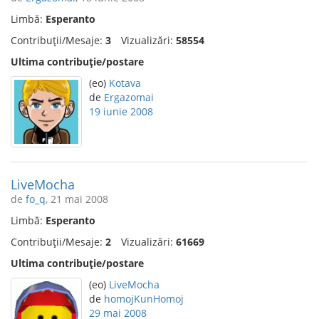
Limbă:
Esperanto
Contribuții/Mesaje:
3
Vizualizări:
58554
Ultima contribuție/postare
(eo)
Kotava
de
Ergazomai
19 iunie 2008
LiveMocha
de
fo_q
, 21 mai 2008
Limbă:
Esperanto
Contribuții/Mesaje:
2
Vizualizări:
61669
Ultima contribuție/postare
(eo)
LiveMocha
de
homojKunHomoj
29 mai 2008